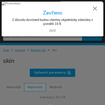
0
ks
+420 608 030 119
za
0 Kč
(Po-Pá 9-17h)
Zavřeno
Z důvodu dovolené budou všechny objednávky odeslány v
Menu
pondělí 10.8.
Zavřít
Hledat
Úvod
Lyžování
Běžecké lyže
skin
skin
Upřesnit parametry
Nejnovější
Nejlevnější
Nejdražší
Zobrazuji 1-20 z 54