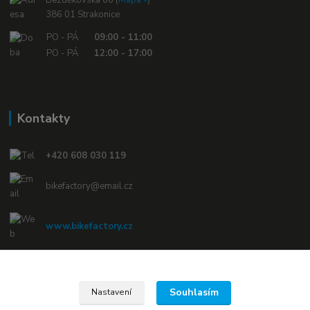
386 01 Strakonice
PO - PÁ
09:00 - 11:00
PO - PÁ
12:00 - 17:00
Kontakty
+420 608 030 119
bikefactory@email.cz
www.bikefactory.cz
Náš Facebook »
Souhlasím
Nastavení