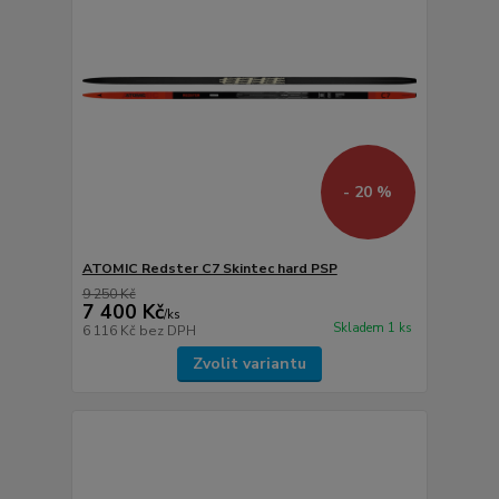
- 20 %
ATOMIC Redster C7 Skintec hard PSP
9 250 Kč
7 400 Kč
/
ks
Skladem 1 ks
6 116 Kč
bez DPH
Zvolit variantu