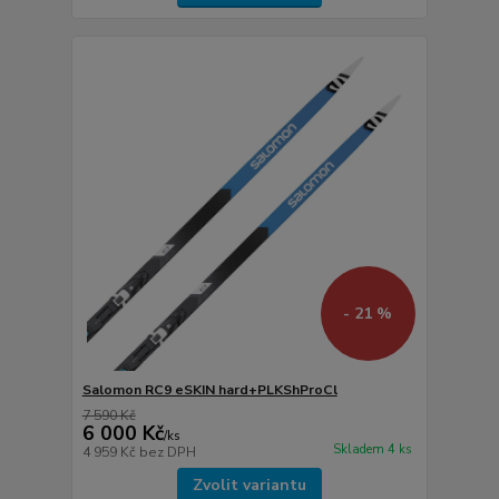
- 21 %
Salomon RC9 eSKIN hard+PLKShProCl
7 590 Kč
6 000 Kč
/
ks
Skladem 4 ks
4 959 Kč
bez DPH
Zvolit variantu