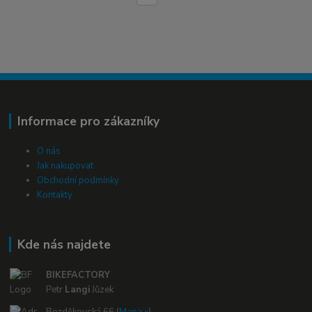
Informace pro zákazníky
O nás
Jak nakupovat
Obchodní podmínky
Kontakty
Kde nás najdete
BIKEFACTORY
Petr
Langi
Jůzek
Bezděkovská 66 (
Mapa »
)