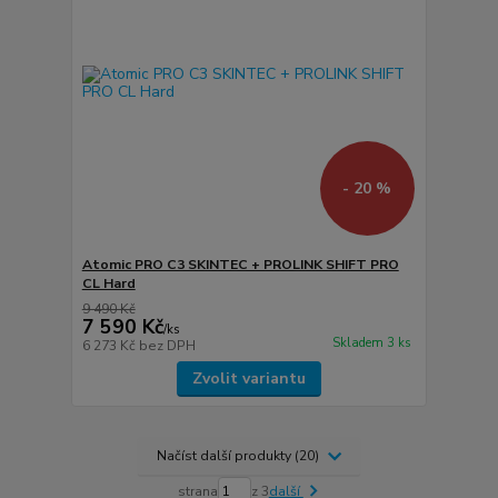
- 20 %
Atomic PRO C3 SKINTEC + PROLINK SHIFT PRO
CL Hard
9 490 Kč
7 590 Kč
/
ks
Skladem 3 ks
6 273 Kč
bez DPH
Zvolit variantu
Načíst další produkty (20)
strana
z 3
další