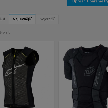
Upřesnit parametr
jší
Nejlevnější
Nejdražší
1-5 z 5