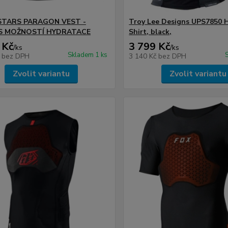
STARS PARAGON VEST -
Troy Lee Designs UPS7850
S MOŽNOSTÍ HYDRATACE
Shirt, black,
 Kč
3 799 Kč
/
ks
/
ks
Skladem 1 ks
č
bez DPH
3 140 Kč
bez DPH
Zvolit variantu
Zvolit variantu