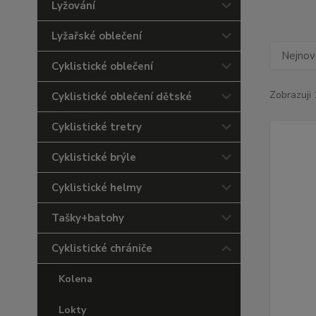
Lyžování
Lyžařské oblečení
Nejnově
Cyklistické oblečení
Zobrazuji 
Cyklistické oblečení dětské
Cyklistické tretry
Cyklistické brýle
Cyklistické helmy
Tašky+batohy
Cyklistické chrániče
Kolena
Lokty