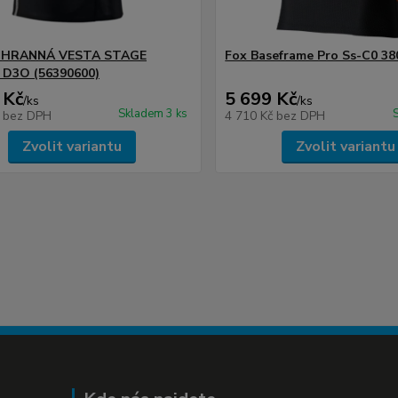
HRANNÁ VESTA STAGE
Fox Baseframe Pro Ss-C0 38
D3O (56390600)
 Kč
5 699 Kč
/
ks
/
ks
Skladem 3 ks
č
bez DPH
4 710 Kč
bez DPH
Zvolit variantu
Zvolit variantu