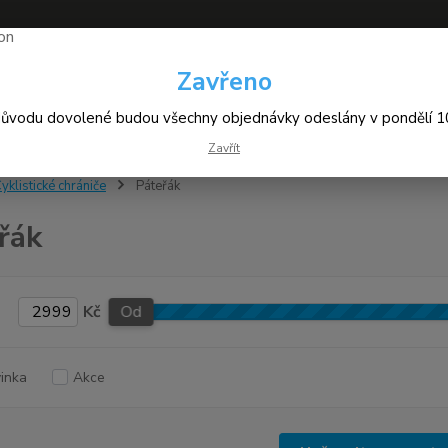
Zavřeno
+420
Hledat
(Po-Pá
důvodu dovolené budou všechny objednávky odeslány v pondělí 10
Zavřít
yklistické chrániče
Páteřák
řák
Kč
Od
inka
Akce