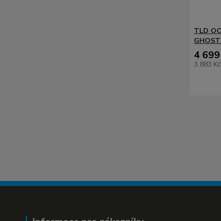
TLD OC
GHOST 
4 699
3 883 K