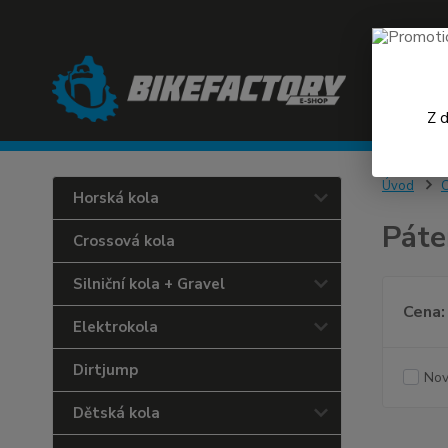
Z 
Úvod
C
Horská kola
Páte
Crossová kola
Silniční kola + Gravel
Cena:
Elektrokola
Dirtjump
Nov
Dětská kola