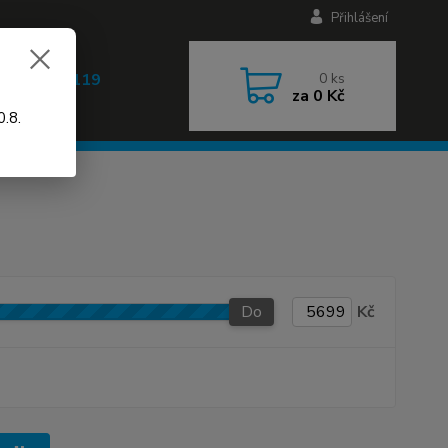
Přihlášení
 608 030 119
0
ks
za
0 Kč
 9-17h)
.8.
Do
Kč