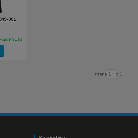
049-001
Skladem 1 ks
strana
z 1