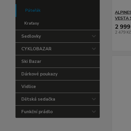
Páteřák
ALPINE
VESTA 
Kraťasy
2 999
2 479 K
Sedlovky
CYKLOBAZAR
Ski Bazar
Dárkové poukazy
Vidlice
Dětská sedačka
Funkční prádlo