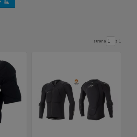
y
strana
z 1