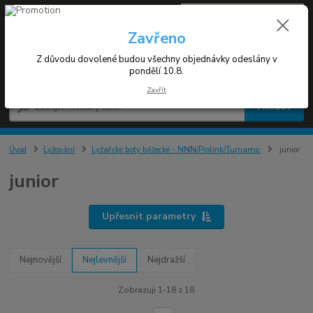
0
ks
+420 608 030 119
za
0 Kč
(Po-Pá 9-17h)
Zavřeno
Z důvodu dovolené budou všechny objednávky odeslány v
Menu
pondělí 10.8.
Zavřít
Hledat
Úvod
Lyžování
Lyžařské boty běžecké - NNN/Prolink/Turnamic
junior
junior
Upřesnit parametry
Nejnovější
Nejlevnější
Nejdražší
Zobrazuji 1-18 z 18