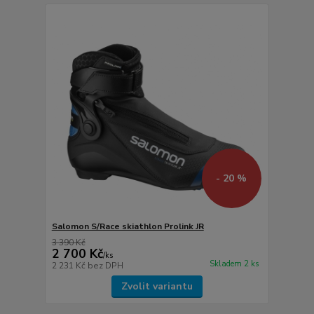
- 20 %
Salomon S/Race skiathlon Prolink JR
3 390 Kč
2 700 Kč
/
ks
Skladem 2 ks
2 231 Kč
bez DPH
Zvolit variantu