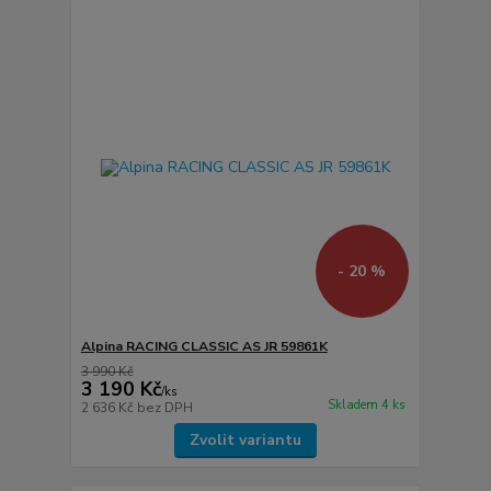
- 20 %
Alpina RACING CLASSIC AS JR 59861K
3 990 Kč
3 190 Kč
/
ks
Skladem 4 ks
2 636 Kč
bez DPH
Zvolit variantu