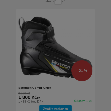
strana
z 1
- 21 %
Salomon Combi Junior
2 290 Kč
1 800 Kč
/
ks
Skladem 1 ks
1 488 Kč
bez DPH
Zvolit variantu