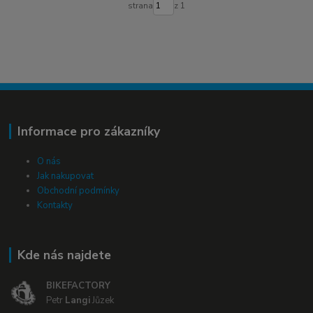
strana
z 1
Informace pro zákazníky
O nás
Jak nakupovat
Obchodní podmínky
Kontakty
Kde nás najdete
BIKEFACTORY
Petr
Langi
Jůzek