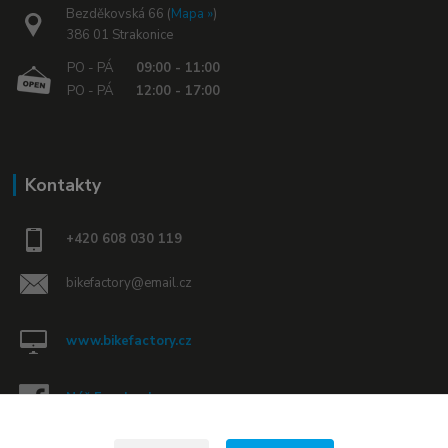
Bezděkovská 66 (
Mapa »
)
386 01 Strakonice
PO - PÁ
09:00 - 11:00
PO - PÁ
12:00 - 17:00
Kontakty
+420 608 030 119
bikefactory@email.cz
www.bikefactory.cz
Náš Facebook »