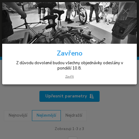
0
ks
+420 608 030 119
za
0 Kč
(Po-Pá 9-17h)
Menu
Hledat
Zavřeno
Z důvodu dovolené budou všechny objednávky odeslány v
Úvod
Cyklistické tretry
Boty Mavic
MTB Tretra
pondělí 10.8.
Zavřít
MTB Tretra
Upřesnit parametry
Nejnovější
Nejlevnější
Nejdražší
Zobrazuji 1-3 z 3