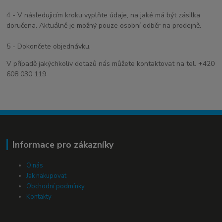
4 - V následujicím kroku vyplňte údaje, na jaké má být zásilka
doručena. Aktuálně je možný pouze osobní odběr na prodejně.
5 - Dokončete objednávku.
V případě jakýchkoliv dotazů nás můžete kontaktovat na tel. +420
608 030 119
Informace pro zákazníky
O nás
Jak nakupovat
Obchodní podmínky
Kontakty