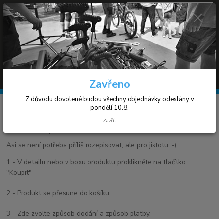
0
ks
+420 608 030 119
za
0 Kč
(Po-Pá 9-17h)
Menu
Hledat
Zavřeno
Z důvodu dovolené budou všechny objednávky odeslány v
Úvod
Jak nakupovat
pondělí 10.8.
Zavřít
Jak nakupovat
Asi se není potřeba příliš rozepisovat, ale pro jistotu :-)
1 - V detailu nebo v boxu produktu proklikněte na tlačítko
"Koupit"
2 - Produkt se přesune do košíku.
3 - Zde zvolte způsob dodání a způsob platby.