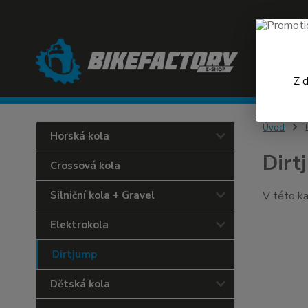
Z 
Úvod
D
Horská kola
Dirt
Crossová kola
Silniční kola + Gravel
V této ka
Elektrokola
Dirtjump
Dětská kola