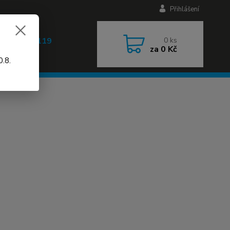
Přihlášení
 608 030 119
0
ks
za
0 Kč
 9-17h)
.8.