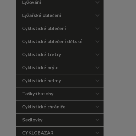
Lyžování
Lyžařské oblečení
Cyklistické oblečení
Cyklistické oblečení dětské
Cyklistické tretry
Cyklistické brýle
Cyklistické helmy
Tašky+batohy
Cyklistické chrániče
Sedlovky
CYKLOBAZAR