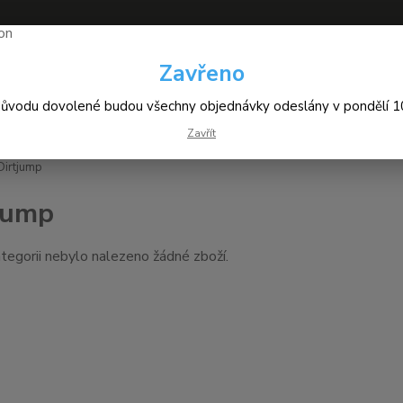
Zavřeno
+420
Hledat
(Po-Pá
důvodu dovolené budou všechny objednávky odeslány v pondělí 10
Zavřít
irtjump
jump
tegorii nebylo nalezeno žádné zboží.