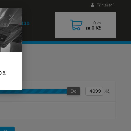
Přihlášení
 608 030 119
0
ks
za
0 Kč
 9-17h)
.8.
Do
Kč