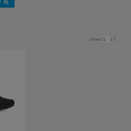
y
strana
z 1