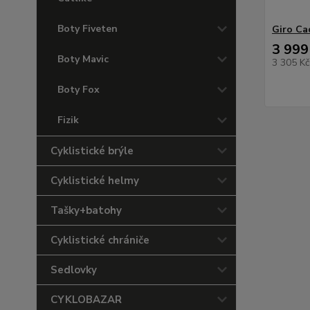
Boty Fiveten
Giro Ca
3 999
Boty Mavic
3 305 K
Boty Fox
Fizik
Cyklistické brýle
Cyklistické helmy
Tašky+batohy
Cyklistické chrániče
Sedlovky
CYKLOBAZAR