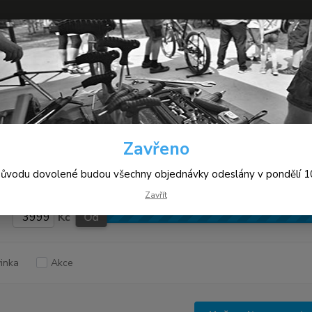
+420
Hledat
(Po-Pá
yklistické tretry
Boty Giro
Silniční
Zavřeno
ční
důvodu dovolené budou všechny objednávky odeslány v pondělí 10
Zavřít
Kč
Od
inka
Akce