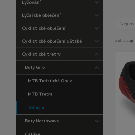
Lyžování
Lyžařské oblečení
Nejnově
Cyklistické oblečení
Zobrazuji 
Cyklistické oblečení dětské
Cyklistické tretry
Boty Giro
MTB Turistická Obuv
MTB Tretra
Silniční
Boty Northwave
Catlike