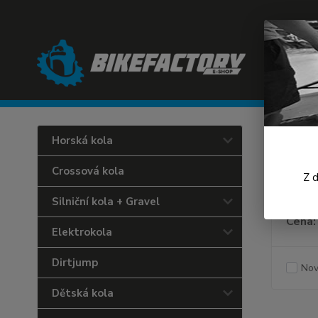
Úvod
C
Horská kola
Silni
Crossová kola
Z 
Silniční kola + Gravel
Cena:
Elektrokola
Dirtjump
Nov
Dětská kola