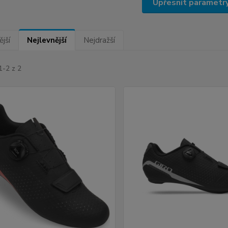
Upřesnit parametr
jší
Nejlevnější
Nejdražší
1-2 z 2