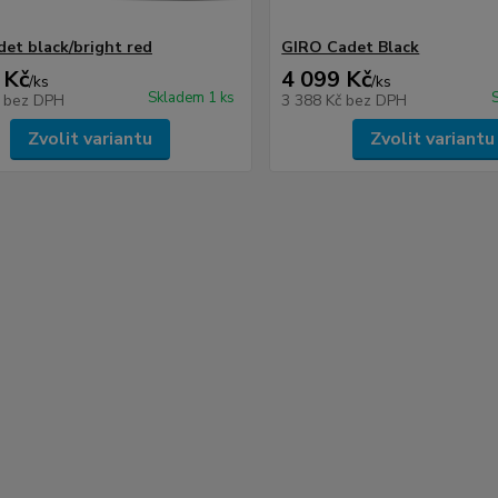
det black/bright red
GIRO Cadet Black
 Kč
4 099 Kč
/
ks
/
ks
Skladem 1 ks
č
bez DPH
3 388 Kč
bez DPH
Zvolit variantu
Zvolit variantu