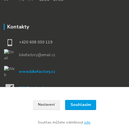
Kontakty
+420 608 030 119
bikefactory@email.cz
www.bikefactory.cz
Náš Facebook »
Souhlasím
Nastavení
Souhlas můžete odmítnout
zde
.
Vytvořeno na
Eshop-rychle.cz