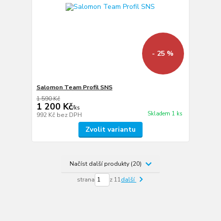
- 25 %
Salomon Team Profil SNS
1 590 Kč
1 200 Kč
/
ks
Skladem 1 ks
992 Kč
bez DPH
Zvolit variantu
Načíst další produkty (20)
strana
z 11
další