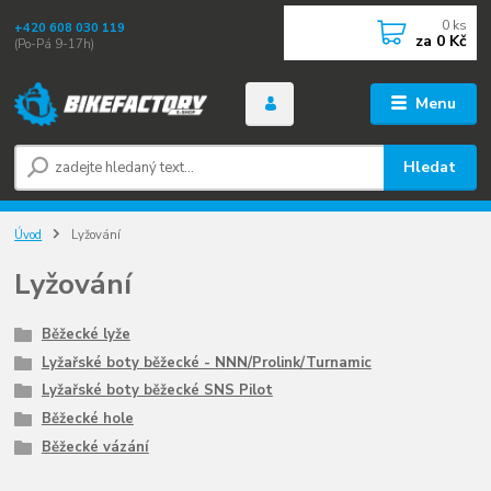
0
ks
+420 608 030 119
za
0 Kč
(Po-Pá 9-17h)
Menu
Hledat
Úvod
Lyžování
Lyžování
Běžecké lyže
Lyžařské boty běžecké - NNN/Prolink/Turnamic
Lyžařské boty běžecké SNS Pilot
Běžecké hole
Běžecké vázání