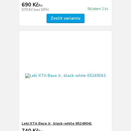
690 Kč
/
ks
Skladem 2 ks
570 Kč
bez DPH
Zvolit variantu
Leki XTA Base Jr., black-white 65249041
740 Kč