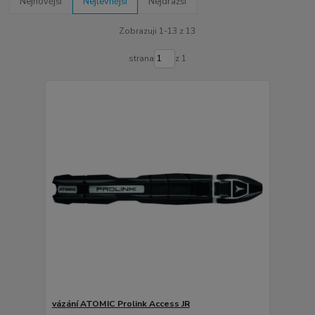
Nejnovější
Nejlevnější
Nejdražší
Zobrazuji 1-13 z 13
strana
z 1
vázání ATOMIC Prolink Access JR