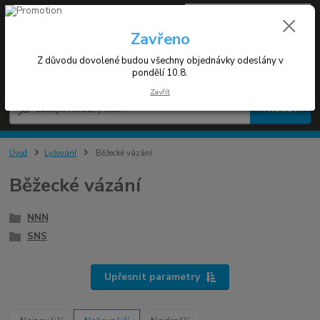
0
ks
+420 608 030 119
za
0 Kč
(Po-Pá 9-17h)
Zavřeno
Z důvodu dovolené budou všechny objednávky odeslány v
Menu
pondělí 10.8.
Zavřít
Hledat
Úvod
Lyžování
Běžecké vázání
Běžecké vázání
NNN
SNS
Upřesnit parametry