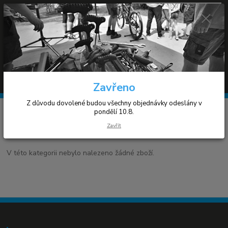
0
ks
+420 608 030 119
za
0 Kč
(Po-Pá 9-17h)
Menu
Hledat
Zavřeno
Z důvodu dovolené budou všechny objednávky odeslány v
Úvod
Vidlice
pondělí 10.8.
Zavřít
Vidlice
V této kategorii nebylo nalezeno žádné zboží.