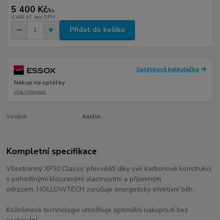
5 400 Kč
/
ks
4 463 Kč
bez DPH
Přidat do košíku
Splátková kalkulačka
Nákup na splátky
Více informací
Výrobce:
Kastle
Kompletní specifikace
Všestranný XP30 Classic přesvědčí díky své karbonové konstrukci
s pohodlnými klouzavými vlastnostmi a příjemným
odrazem. HOLLOWTECH zaručuje energeticky efektivní běh.
Kožešinová technologie umožňuje optimální nakopnutí bez