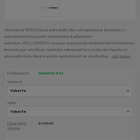
Všestranný XP30 Classic přesvědčí díky své karbonové konstrukci s
pohodlnými klouzavými vlastnostmi a příjemným
odrazem. HOLLOWTECH zaručuje energeticky efektivní běh.Kožešinová
technologie umožňuje optimální nakopnutí bez voskování.Sportovní
univerzální lyže dává znalcům spolehlivost ve všech situa...
celý popis
Dostupnost
Skladem 5 ks
Velikost
váha
Cena před
6 790 Kč
slevou