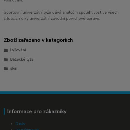
voskování.
Sportovní univerzální lyže dává znalcům spolehlivost ve všech
situacích díky univerzální závodní povrchové úpravě.
Zboží zařazeno v kategoriích
Lyžování
Běžecké lyže
skin
Informace pro zákazníky
O nás