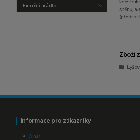
konstrukc
Funkční prádlo
sněhu, al
(přednast
Zboží 
Lyžov
Informace pro zákazníky
O nás