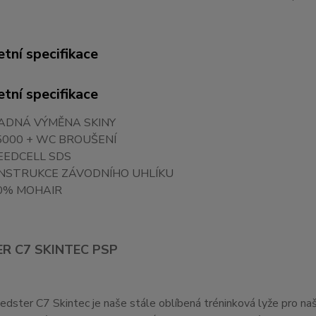
tní specifikace
tní specifikace
ADNÁ VÝMĚNA SKINY
 5000 + WC BROUŠENÍ
EEDCELL SDS
NSTRUKCE ZÁVODNÍHO UHLÍKU
0% MOHAIR
R C7 SKINTEC PSP
dster C7 Skintec je naše stále oblíbená tréninková lyže pro n