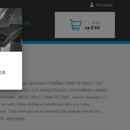
Přihlášení
 608 030 119
0
ks
za
0 Kč
 9-17h)
.8.
etní specifikace SNADNÁ VÝMĚNA SKINY BI 5000 + WC
ENÍ SPEEDCELL SDS KONSTRUKCE ZÁVODNÍHO UHLÍKU
MOHAIR REDSTER C7 SKINTEC PSP Atomic Redster C7
c je naše stále oblíbená tréninková lyže pro naše
vce. Tato průmyslově testovaná lyže spojuje konstrukci
í...
celý popis