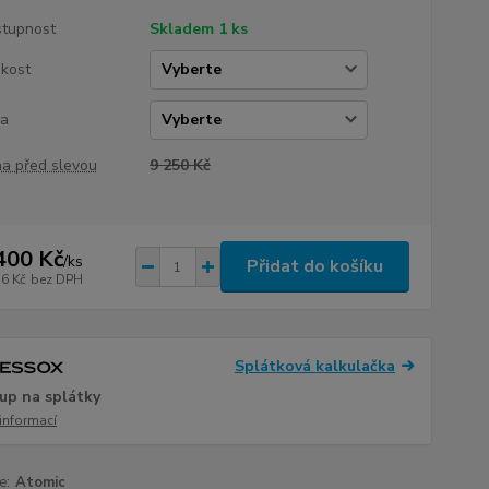
tupnost
Skladem 1 ks
ikost
ha
a před slevou
9 250 Kč
400 Kč
/
ks
Přidat do košíku
16 Kč
bez DPH
Splátková kalkulačka
up na splátky
 informací
e:
Atomic