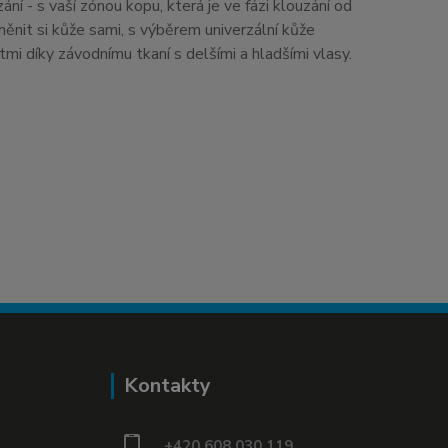
ní - s vaší zónou kopu, která je ve fázi klouzání od
nit si kůže sami, s výběrem univerzální kůže
mi díky závodnímu tkaní s delšími a hladšími vlasy.
Kontakty
+420 608 030 119