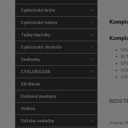
Cyklistické brýle
Komple
Cyklistické helmy
Tašky+batohy
Komple
Cyklistické chrániče
SN
BI
Sedlovky
SP
KO
CYKLOBAZAR
10
Ski Bazar
Dárkové poukazy
REDSTE
Vidlice
Dětská sedačka
Atomic Re