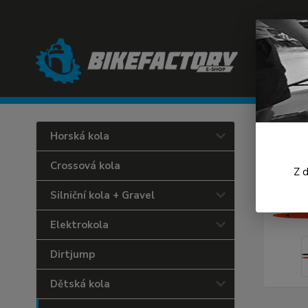
Úvod
L
Horská kola
Atom
Crossová kola
Z 
Silniční kola + Gravel
Elektrokola
Dirtjump
Dětská kola