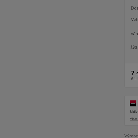
Dos
Vel
vá
Cen
7 
6 1
Nák
Více
Výrobc