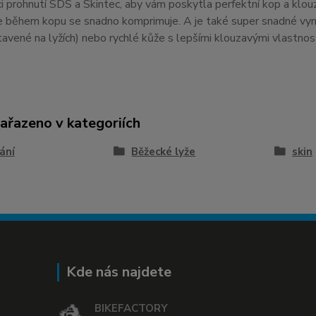
i prohnutí SDS a Skintec, aby vám poskytla perfektní kop a klouzá
e během kopu se snadno komprimuje. A je také super snadné vymě
avené na lyžích) nebo rychlé kůže s lepšími klouzavými vlastnost
zařazeno v kategoriích
ání
Běžecké lyže
skin
Kde nás najdete
BIKEFACTORY