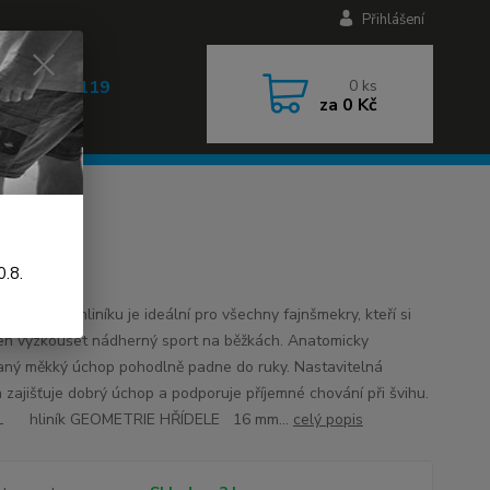
Přihlášení
 608 030 119
0
ks
za
0 Kč
 9-17h)
.8.
 pevného hliníku je ideální pro všechny fajnšmekry, kteří si
 jen vyzkoušet nádherný sport na běžkách. Anatomicky
aný měkký úchop pohodlně padne do ruky. Nastavitelná
 zajišťuje dobrý úchop a podporuje příjemné chování při švihu.
L hliník GEOMETRIE HŘÍDELE 16 mm...
celý popis