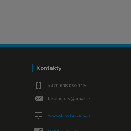
Kontakty
+420 608 030 119
bikefactory@email.cz
www.bikefactory.cz