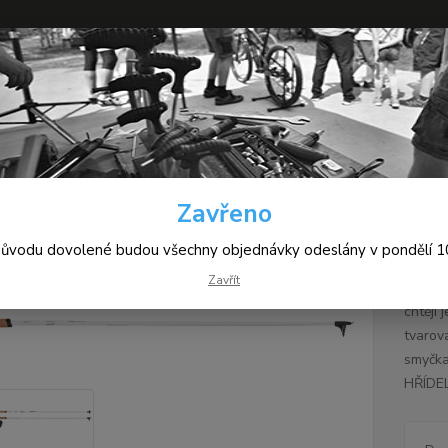
+420
Hledat
(Po-Pá
yžování
Hole Kastle KA100
Zavřeno
 Kastle KA100
důvodu dovolené budou všechny objednávky odeslány v pondělí 10
Zavřít
KA100 z
chtějí
tvarov
smyčka
HŘÍDE