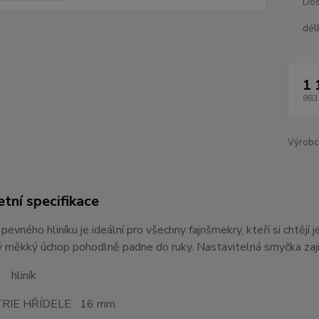
Dos
dél
1 
983
Výrobc
tní specifikace
evného hliníku je ideální pro všechny fajnšmekry, kteří si chtějí
ý měkký úchop pohodlně padne do ruky.
Nastavitelná smyčka zaji
EL
hliník
RIE HŘÍDELE 16 mm