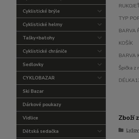
RUKOJEŤ
Cyklistické brýle
TYP POP
Cyklistické helmy
BARVA 
Tašky+batohy
KOŠÍK 
Cyklistické chrániče
BARVA 
Sedlovky
Špička z 
CYKLOBAZAR
DÉLKA120
Ski Bazar
Dárkové poukazy
Zboží 
Vidlice
Lyžov
Dětská sedačka