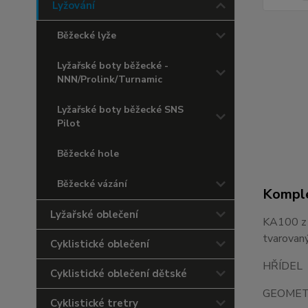
Lyžování
Běžecké lyže
Lyžařské boty běžecké -
NNN/Prolink/Turnamic
Lyžařské boty běžecké SNS
Pilot
Běžecké hole
Běžecké vázání
Komple
Lyžařské oblečení
KA100 z p
tvarovan
Cyklistické oblečení
HŘÍD
Cyklistické oblečení dětské
GEOMET
Cyklistické tretry