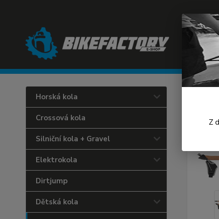
Úvod
L
Horská kola
Hole
Crossová kola
Z 
Silniční kola + Gravel
Elektrokola
Dirtjump
Dětská kola