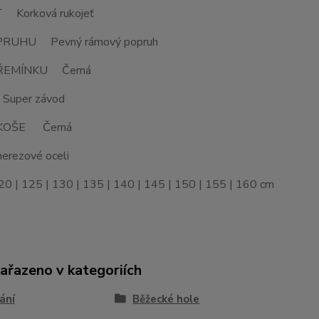
 Korková rukojeť
RUHU Pevný rámový popruh
ŘEMÍNKU Černá
Super závod
KOŠE Černá
nerezové oceli
 | 125 | 130 | 135 | 140 | 145 | 150 | 155 | 160 cm
zařazeno v kategoriích
ání
Běžecké hole