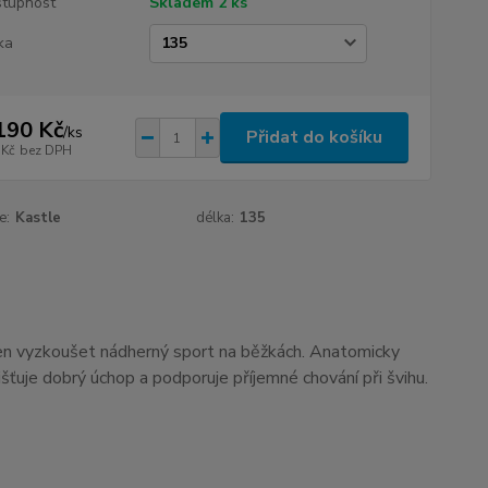
tupnost
Skladem 2 ks
ka
190 Kč
/
ks
Přidat do košíku
 Kč
bez DPH
e:
Kastle
délka:
135
 jen vyzkoušet nádherný sport na běžkách.
Anatomicky
šťuje dobrý úchop a podporuje příjemné chování při švihu.