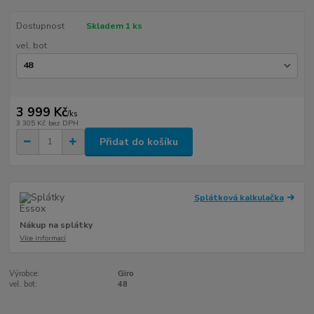
Dostupnost
Skladem 1 ks
vel. bot
3 999 Kč
/
ks
3 305 Kč
bez DPH
Přidat do košíku
Splátková kalkulačka
Nákup na splátky
Více informací
Výrobce:
Giro
vel. bot:
48