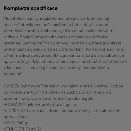
Kompletní specifikace
Model Rincon je vynikající volbou pro jezdce, kteří hledají
univerzální, výkonnostně zaměřenou botu, která zvládne
víkendový maraton, trailovou vyjížďku nebo i poklidný výlet s
rodinou. Spojení prodyšného svršku z našeho unikátního
materiálu Synchwire™ s nylonovou podrážkou, která je pokryta
protiskluznou gumou s agresivním vzorkem, tvoří dokonalou botu.
Uvnitř najdete podpůrnou 3D tvarovanou vložku s antibakteriální
úpravou Aegis. Jako stahovací mechanismus slouží Boa L6 kolečko
v kombinaci s jedním páskem na suchý zip. Jednoduché a
pohodlné!
SVRŠEK Synchwire™ lehké mikrovlákno s vnější kostrou, 1x Boa
L6 (nastavení +1 mm) a pásek na zuchý zip, ochrana proti
prodření na špičce a patě, reflexní prvek na patě
PODRÁŽKA nylon + protiskluzná guma
VLOŽKA 3D tvarovaná, střední podpora klenby, antibakteriální
úprava Aegis
VÁHA 340 g
VELIKOSTI 39 až 50