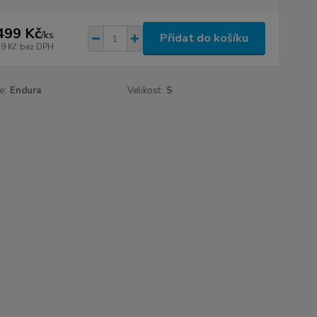
499 Kč
/
ks
Přidat do košíku
39 Kč
bez DPH
e:
Endura
Velikost:
S