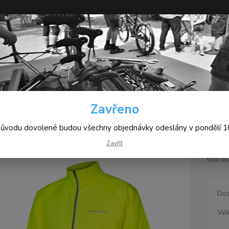
+420
Hledat
(Po-Pá
yklistické oblečení
Endura Pakajak E3193YV
Zavřeno
ra Pakajak E3193YV
důvodu dovolené budou všechny objednávky odeslány v pondělí 10
Zavřít
Nepatr
této b
Dos
Vel