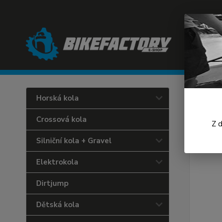
Úvod
C
Horská kola
Endu
Crossová kola
Z 
Silniční kola + Gravel
Elektrokola
Dirtjump
Dětská kola