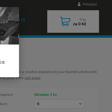
Přihlášení
 608 030 119
0
ks
za
0 Kč
 9-17h)
.8.
ná hmotnost a snadná sbalitelnost jsou hlavními přednostmi
undy proti větru
celý popis
tupnost
Skladem 1 ks
ikost