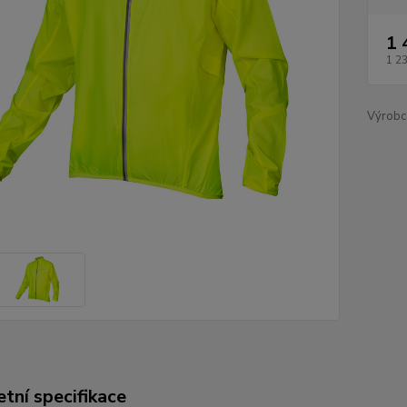
1 
1 2
Výrobc
tní specifikace