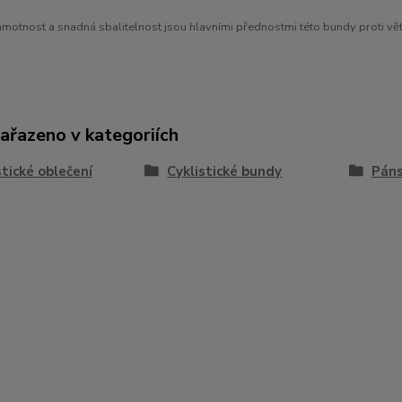
motnost a snadná sbalitelnost jsou hlavními přednostmi této bundy proti vě
zařazeno v kategoriích
stické oblečení
Cyklistické bundy
Páns