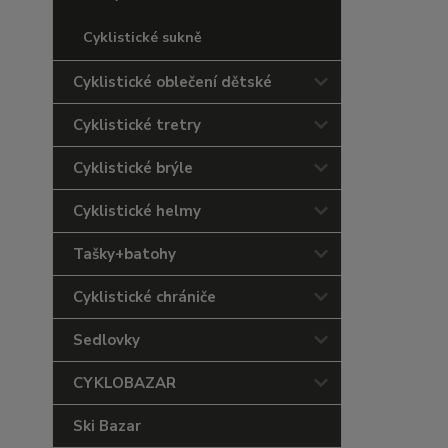
Cyklistické sukně
Cyklistické oblečení dětské
Cyklistické tretry
Cyklistické brýle
Cyklistické helmy
Tašky+batohy
Cyklistické chrániče
Sedlovky
CYKLOBAZAR
Ski Bazar