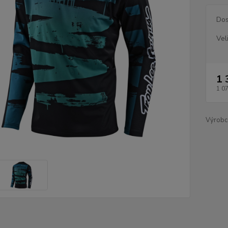
Dos
Vel
1 
1 0
Výrobc