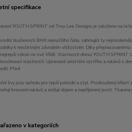
tní specifikace
avení YOUTH SPRINT od Troy Lee Designs je založeno na lete
ávodní zkušenosti BMX nejvyššího řádu, zahrnující ty nejmoderněj
odníky k nesčetným závodním vítězstvím. Díky přepracovanému 
 nejlepší výkon ve své třídě. Vlastnosti dresu YOUTH SPRINT:
hleschnoucí vlastností. Upravené umístění výstřihu a rukávů s d
odlí. Před
oční švy jsou vpředu pro lepší pohodlí a styl. Prodloužený hřbet 
raňují kroucení rukávů a snižují objem a nepříjemný pocit. Tkanina
zařazeno v kategoriích