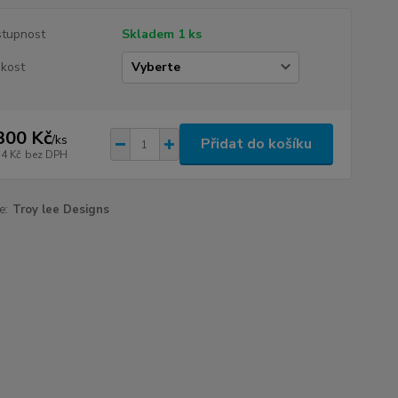
tupnost
Skladem 1 ks
ikost
300 Kč
/
ks
Přidat do košíku
74 Kč
bez DPH
e:
Troy lee Designs