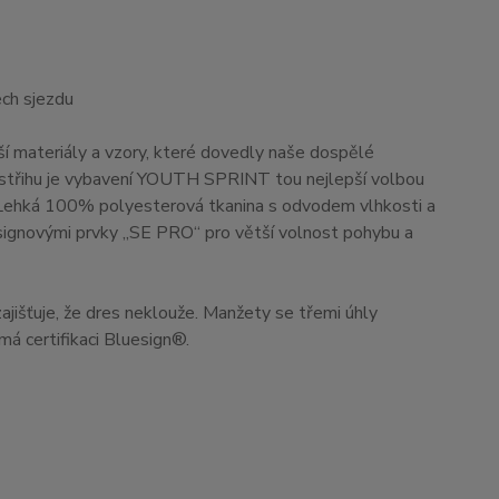
ch sjezdu
ší materiály a vzory, které dovedly naše dospělé
střihu je vybavení YOUTH SPRINT tou nejlepší volbou
 Lehká 100% polyesterová tkanina s odvodem vlhkosti a
esignovými prvky „SE PRO“ pro větší volnost pohybu a
zajišťuje, že dres neklouže. Manžety se třemi úhly
 má certifikaci Bluesign®.