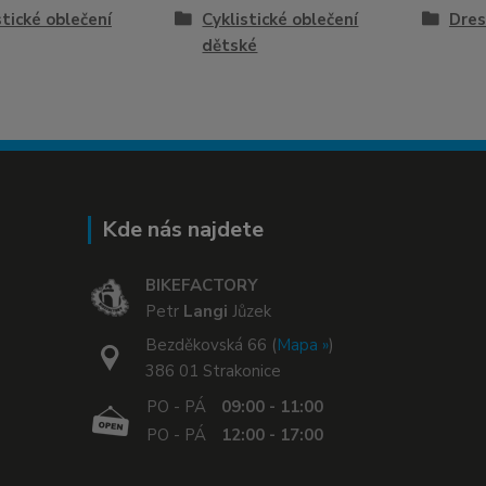
stické oblečení
Cyklistické oblečení
Dres
dětské
Kde nás najdete
BIKEFACTORY
Petr
Langi
Jůzek
Bezděkovská 66 (
Mapa »
)
386 01 Strakonice
PO - PÁ
09:00 - 11:00
PO - PÁ
12:00 - 17:00