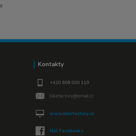
y
Kontakty
+420 608 030 119
bikefactory@email.cz
www.bikefactory.cz
Náš Facebook »