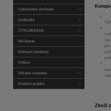
Komple
Cyklistické chrániče
Sedlovky
Vyb
CYKLOBAZAR
a z
záv
Ski Bazar
pro
ryc
Dárkové poukazy
poh
Vidlice
a b
Dětská sedačka
zab
Funkční prádlo
Zboží 