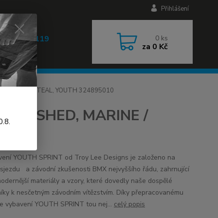
Přihlášení
 608 030 119
0
ks
za
0 Kč
 9-17h)
D, MARINE / TEAL, YOUTH 324895010
, BRUSHED, MARINE /
.8.
ní YOUTH SPRINT od Troy Lee Designs je založeno na
 sjezdu a závodní zkušenosti BMX nejvyššího řádu, zahrnující
modernější materiály a vzory, které dovedly naše dospělé
íky k nesčetným závodním vítězstvím. Díky přepracovanému
 je vybavení YOUTH SPRINT tou nej...
celý popis