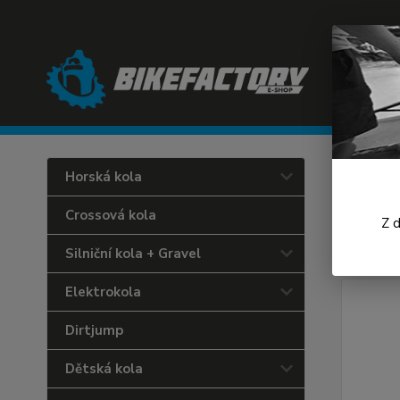
Úvod
C
Horská kola
TRO
Crossová kola
Z 
TEA
Silniční kola + Gravel
Elektrokola
Dirtjump
Dětská kola