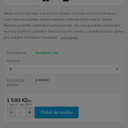
Nikdo nemá rád stání v mrazivém chladu a s touto novou prošívanou
sukní Navado přidáte svému zimnímu vzhledu trochu tepla. Sukně
Navado je lehká, optimálně izolovaná tak, aby vám poskytla maximální
tepelný komfort. Lichotivé strečové boční panely s jedním bočním zipem
pro snadné oblékání.• Postranní...
celý popis
Dostupnost
Skladem 1 ks
Velikost
Cena před
1 990 Kč
slevou
1 500 Kč
/
ks
1 240 Kč
bez DPH
Přidat do košíku