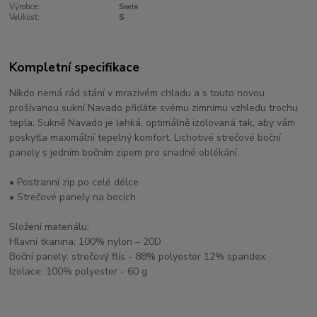
Výrobce:
Swix
Velikost:
S
Kompletní specifikace
Nikdo nemá rád stání v mrazivém chladu a s touto novou
prošívanou sukní Navado přidáte svému zimnímu vzhledu trochu
tepla. Sukně Navado je lehká, optimálně izolovaná tak, aby vám
poskytla maximální tepelný komfort. Lichotivé strečové boční
panely s jedním bočním zipem pro snadné oblékání.
• Postranní zip po celé délce
• Strečové panely na bocích
Složení materiálu:
Hlavní tkanina: 100% nylon – 20D
Boční panely: strečový flís - 88% polyester 12% spandex
Izolace: 100% polyester - 60 g