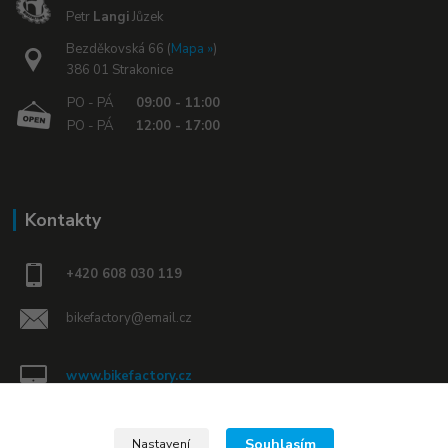
Petr
Langi
Jůzek
Bezděkovská 66 (
Mapa »
)
386 01 Strakonice
PO - PÁ
09:00 - 11:00
PO - PÁ
12:00 - 17:00
Kontakty
+420 608 030 119
bikefactory@email.cz
www.bikefactory.cz
Náš Facebook »
Souhlasím
Nastavení