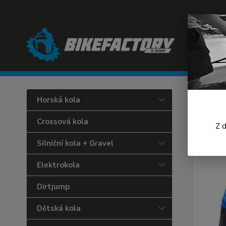
Úvod
C
Horská kola
Sugo
Crossová kola
Z 
Silniční kola + Gravel
Elektrokola
Dirtjump
Dětská kola