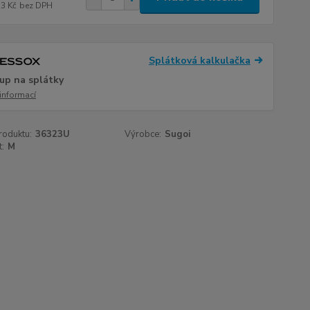
73 Kč
bez DPH
Splátková kalkulačka
up na splátky
 informací
roduktu:
36323U
Výrobce:
Sugoi
t:
M