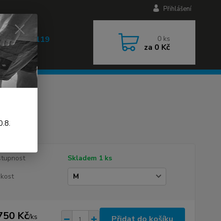
Přihlášení
 608 030 119
0
ks
za
0 Kč
 9-17h)
.8.
tupnost
Skladem 1 ks
ikost
750 Kč
/
ks
Přidat do košíku