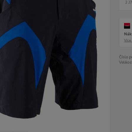
2 2
Nák
Více
Číslo p
Velikos