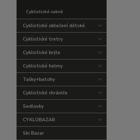
Cyklistické sukně
Cyklistické oblečení dětské
Cyklistické tretry
Cyklistické brýle
Cyklistické helmy
Tašky+batohy
Cyklistické chrániče
Sedlovky
CYKLOBAZAR
Ski Bazar