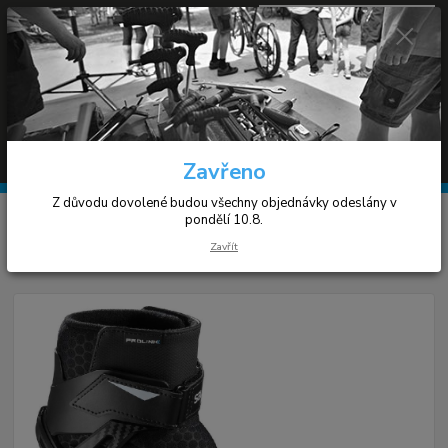
0
ks
+420 608 030 119
za
0 Kč
(Po-Pá 9-17h)
Menu
Hledat
Zavřeno
Z důvodu dovolené budou všechny objednávky odeslány v
Úvod
Lyžování
Salomon Pro Combi Prolink
pondělí 10.8.
Zavřít
Salomon Pro Combi Prolink