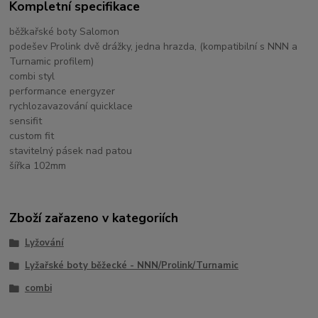
Kompletní specifikace
běžkařské boty Salomon
podešev Prolink dvě drážky, jedna hrazda, (kompatibilní s NNN a
Turnamic profilem)
combi styl
performance energyzer
rychlozavazování quicklace
sensifit
custom fit
stavitelný pásek nad patou
šířka 102mm
Zboží zařazeno v kategoriích
Lyžování
Lyžařské boty běžecké - NNN/Prolink/Turnamic
combi