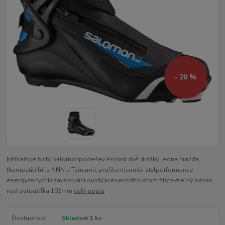
- 20 %
běžkařské boty Salomonpodešev Prolink dvě drážky, jedna hrazda,
(kompatibilní s NNN a Turnamic profilem)combi stylperformance
energyzerrychlozavazování quicklacesensifitcustom fitstavitelný pásek
nad patoušířka 102mm
celý popis
Dostupnost
Skladem 1 ks