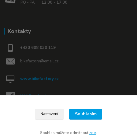
PO - PÁ
12:00 - 17:00
Kontakty
+420 608 030 119
bikefactory@email.cz
www.bikefactory.cz
Náš Facebook »
Souhlasím
Nastavení
Souhlas můžete odmítnout
zde
.