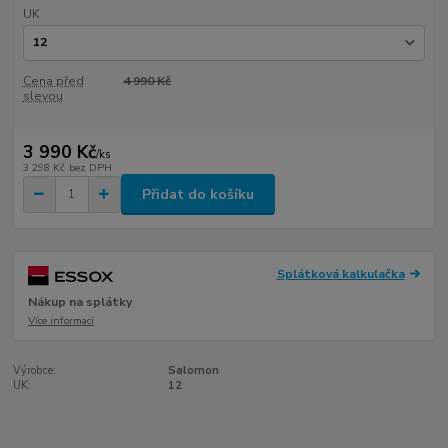
UK
Cena před
4 990 Kč
slevou
3 990 Kč
/
ks
3 298 Kč
bez DPH
Přidat do košíku
Splátková kalkulačka
Nákup na splátky
Více informací
Výrobce:
Salomon
UK:
12