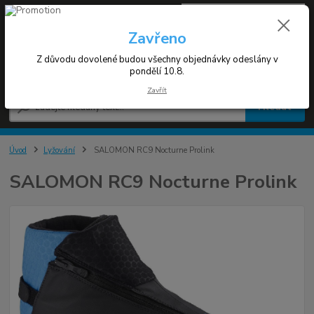
0
ks
+420 608 030 119
za
0 Kč
(Po-Pá 9-17h)
Zavřeno
Z důvodu dovolené budou všechny objednávky odeslány v
Menu
pondělí 10.8.
Zavřít
Hledat
Úvod
Lyžování
SALOMON RC9 Nocturne Prolink
SALOMON RC9 Nocturne Prolink