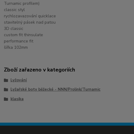
Turnamic profilem)
classic styl
rychlozavazování quicklace
stavitelný pásek nad patou
3D classic
custom fit thinsulate
performance fit
šířka 102mm
Zboží zařazeno v kategoriích
Lyžování
Lyžařské boty běžecké - NNN/Prolink/Turnamic
klasika