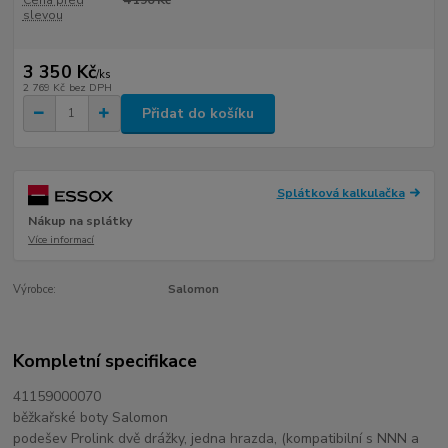
Cena před
4 190 Kč
slevou
3 350 Kč
/
ks
2 769 Kč
bez DPH
Přidat do košíku
Splátková kalkulačka
Nákup na splátky
Více informací
Výrobce:
Salomon
Kompletní specifikace
41159000070
běžkařské boty Salomon
podešev Prolink dvě drážky, jedna hrazda, (kompatibilní s NNN a