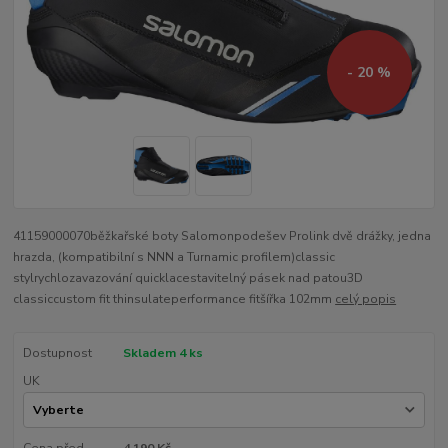
- 20 %
41159000070běžkařské boty Salomonpodešev Prolink dvě drážky, jedna
hrazda, (kompatibilní s NNN a Turnamic profilem)classic
stylrychlozavazování quicklacestavitelný pásek nad patou3D
classiccustom fit thinsulateperformance fitšířka 102mm
celý popis
Dostupnost
Skladem 4 ks
UK