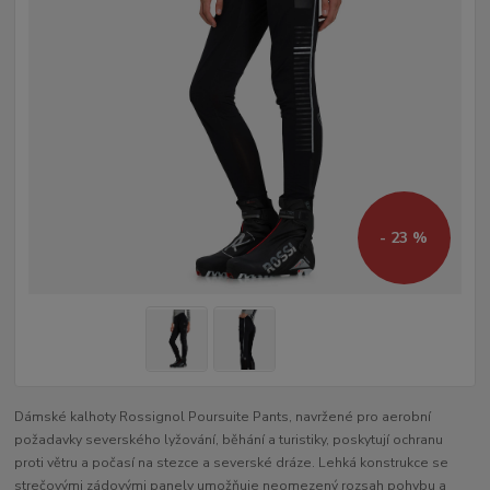
- 23 %
Dámské kalhoty Rossignol Poursuite Pants, navržené pro aerobní
požadavky severského lyžování, běhání a turistiky, poskytují ochranu
proti větru a počasí na stezce a severské dráze. Lehká konstrukce se
strečovými zádovými panely umožňuje neomezený rozsah pohybu a