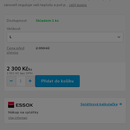
zároveň reguluje vaši teplotu a pot p...
celý popis
Dostupnost
Skladem 1 ks
Velikost
Cena před
2 990 Kč
slevou
2 300 Kč
/
ks
1 901 Kč
bez DPH
Přidat do košíku
Splátková kalkulačka
Nákup na splátky
Více informací