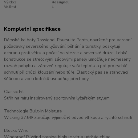
Výrobce:
Rossignol
Velikost:
L
Kompletní specifikace
Dámské kalhoty Rossignol Poursuite Pants, navržené pro aerobní
požadavky severského lyžování, běhání a turistiky, poskytují
ochranu proti větru a počasí na stezce a severské dráze. Lehká
konstrukce se strečovými zádovými panely umožňuje neomezený
rozsah pohybu a zároveň reguluje vaši teplotu a pot pro rychlé
schnutí při chůzi, klouzání nebo túře. Elastický pas se stahovací
šňůrkou a zip u kotníků usnadňují přechody.
Classic Fit
Střih na míru inspirovaný sportovním lyžařským stylem
Technologie Built-In Moisture
Wicking 37.5® zaručuje výjimečný odvod vlhkosti a rychlé schnutí
Blocks Wind
Windproof R-Wind tkanina blokuje vítr a udržuje chlad