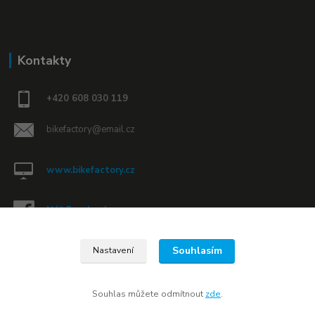
Kontakty
+420 608 030 119
bikefactory@email.cz
www.bikefactory.cz
Náš Facebook »
Souhlasím
Nastavení
Souhlas můžete odmítnout
zde
.
Vytvořeno na
Eshop-rychle.cz