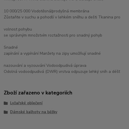
10 000/25 000 Vodotěsná/prodyšná membrána
Zůstaňte v suchu a pohodlí v lehkém sněhu a dešti Tkanina pro
volnost pohybu
se správným množstvím roztažnosti pro snadný pohyb
Snadné
zapínání a vypínání Manžety na zipy umožňují snadné
nazouvání a vyzouvání Vodoodpudivá úprava
Odolná vodoodpudivá (DWR) vrstva odpuzuje lehký sníh a déšť
Zboží zařazeno v kategoriích
Lyžařské oblečení
Dámské kalhoty na běžky