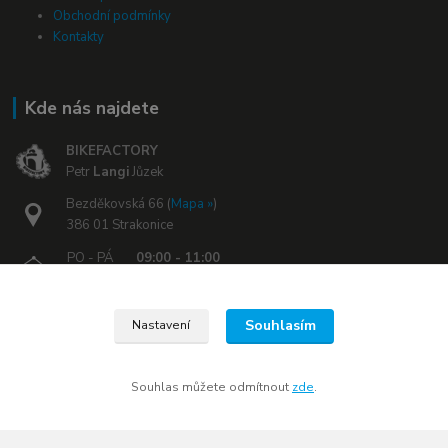
Obchodní podmínky
Kontakty
Kde nás najdete
BIKEFACTORY
Petr
Langi
Jůzek
Bezděkovská 66 (
Mapa »
)
386 01 Strakonice
PO - PÁ
09:00 - 11:00
PO - PÁ
12:00 - 17:00
Souhlasím
Nastavení
Kontakty
Souhlas můžete odmítnout
zde
.
+420 608 030 119