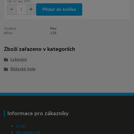
330 Kč
bez DPH
Přidat do košíku
Výrobce:
Rex
délka:
125
Zboží zařazeno v kategoriích
Lyžování
Běžecké hole
Informace pro zákazníky
O nás
Jak nakupovat