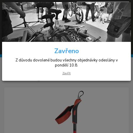
0
ks
+420 608 030 119
za
0 Kč
(Po-Pá 9-17h)
Menu
Hledat
Zavřeno
Z důvodu dovolené budou všechny objednávky odeslány v
Úvod
Lyžování
Rex Omega
pondělí 10.8.
Zavřít
Rex Omega