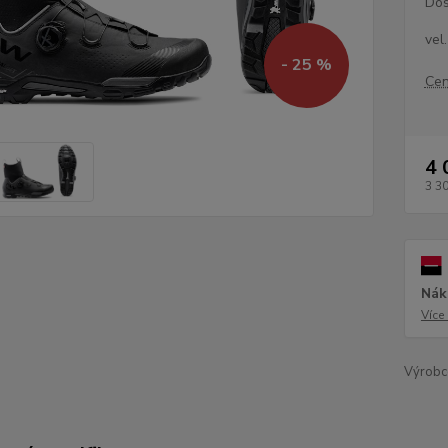
Dos
vel
- 25 %
Cen
4 
3 3
Nák
Více
Výrobc