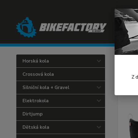
Úvod
C
Horská kola
Páns
Crossová kola
Z 
Silniční kola + Gravel
Elektrokola
Dirtjump
Dětská kola