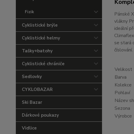
Komple
Fizik
Pánské X
vlákny Pr
Cyklistické brýle
ideální 
Climaflex
Cyklistické helmy
se stará 
číslování.
Tašky+batohy
Cyklistické chrániče
Velikost
Sedlovky
Barva
Kolekce
CYKLOBAZAR
Pohlaví
Název s
Ski Bazar
Sezona
Dárkové poukazy
Výrobce
Vidlice