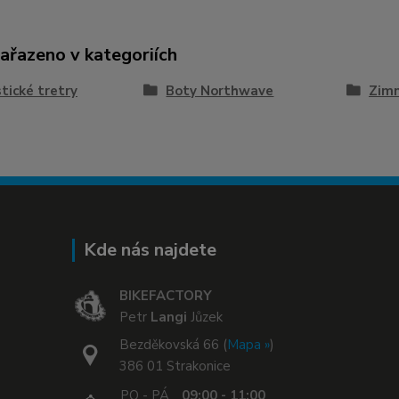
zařazeno v kategoriích
stické tretry
Boty Northwave
Zimn
Kde nás najdete
BIKEFACTORY
Petr
Langi
Jůzek
Bezděkovská 66 (
Mapa »
)
386 01 Strakonice
PO - PÁ
09:00 - 11:00