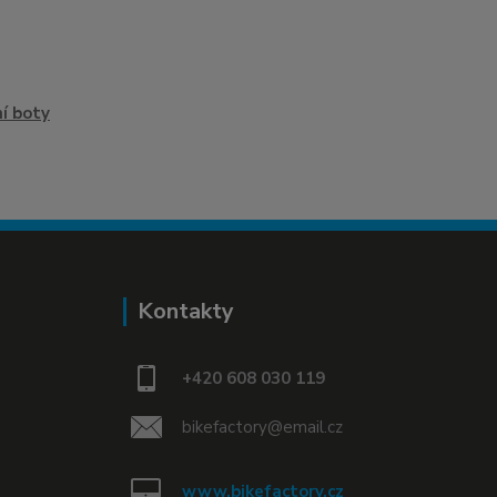
í boty
Kontakty
+420 608 030 119
bikefactory@email.cz
www.bikefactory.cz