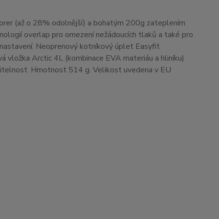
orer (až o 28% odolnější) a bohatým 200g zateplením
hnologií overlap pro omezení nežádoucích tlaků a také pro
nastavení. Neoprenový kotníkový úplet Easyfit
tvá vložka Arctic 4L (kombinace EVA materiáu a hliníku)
viditelnost. Hmotnost 514 g. Velikost uvedena v EU