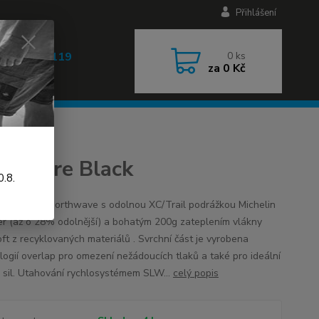
Přihlášení
 608 030 119
0
ks
za
0 Kč
 9-17h)
ma Core Black
.8.
 XC tretry Northwave s odolnou XC/Trail podrážkou Michelin
er (až o 28% odolnější) a bohatým 200g zateplením vlákny
oft z recyklovaných materiálů . Svrchní část je vyrobena
logií overlap pro omezení nežádoucích tlaků a také pro ideální
 sil. Utahování rychlosystémem SLW...
celý popis