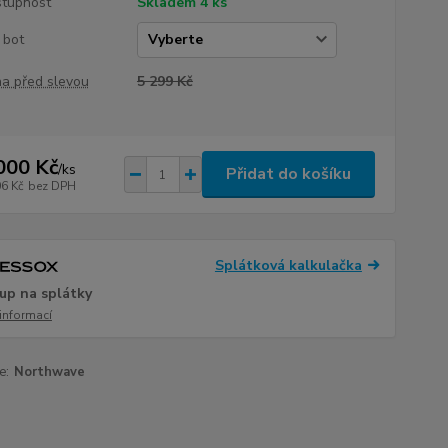
tupnost
Skladem 4 ks
. bot
a před slevou
5 299 Kč
000 Kč
/
ks
Přidat do košíku
06 Kč
bez DPH
Splátková kalkulačka
up na splátky
 informací
e:
Northwave