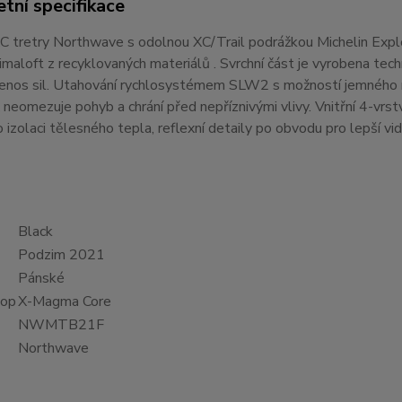
tní specifikace
C tretry Northwave s odolnou XC/Trail podrážkou Michelin Expl
imaloft z recyklovaných materiálů . Svrchní část je vyrobena tec
přenos sil. Utahování rychlosystémem SLW2 s možností jemného 
 neomezuje pohyb a chrání před nepříznivými vlivy. Vnitřní 4-vrs
o izolaci tělesného tepla, reflexní detaily po obvodu pro lepší 
Black
Podzim 2021
Pánské
hop
X-Magma Core
NWMTB21F
Northwave