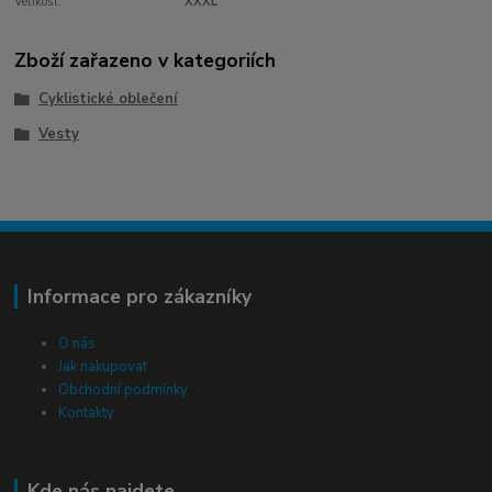
Velikost:
XXXL
Zboží zařazeno v kategoriích
Cyklistické oblečení
Vesty
Informace pro zákazníky
O nás
Jak nakupovat
Obchodní podmínky
Kontakty
Kde nás najdete