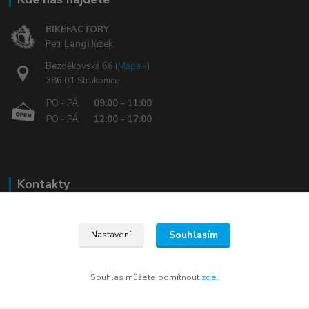
BIKEFACTORY
Petr
Langi
Jůzek
Bezděkovská 66 (
Mapa »
)
386 01 Strakonice
PO - PÁ
09:00 - 11:00
PO - PÁ
12:00 - 17:00
Kontakty
+420 608 030 119
Souhlasím
Nastavení
bikefactory@email.cz
Souhlas můžete odmítnout
zde
.
www.bikefactory.cz