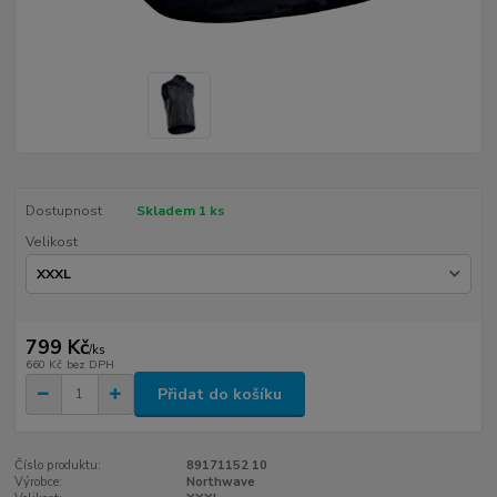
Dostupnost
Skladem 1 ks
Velikost
799 Kč
/
ks
660 Kč
bez DPH
Přidat do košíku
Číslo produktu:
89171152 10
Výrobce:
Northwave