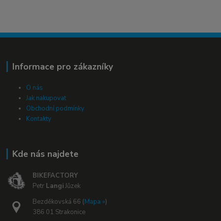
Informace pro zákazníky
O nás
Jak nakupovat
Obchodní podmínky
Kontakty
Kde nás najdete
BIKEFACTORY
Petr
Langi
Jůzek
Bezděkovská 66 (
Mapa »
)
386 01 Strakonice