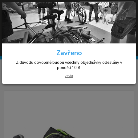
0
ks
+420 608 030 119
za
0 Kč
(Po-Pá 9-17h)
Menu
Hledat
Zavřeno
Z důvodu dovolené budou všechny objednávky odeslány v
Úvod
Cyklistické tretry
Northwave Rebel
pondělí 10.8.
Zavřít
Northwave Rebel