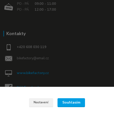
PO - PÁ
09:00 - 11:00
PO - PÁ
12:00 - 17:00
Kontakty
+420 608 030 119
bikefactory@email.cz
www.bikefactory.cz
Náš Facebook »
Souhlasím
Nastavení