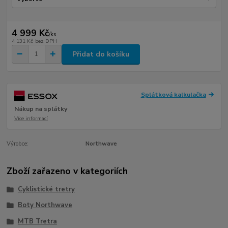
4 999 Kč
/
ks
4 131 Kč
bez DPH
Přidat do košíku
Splátková kalkulačka
Nákup na splátky
Více informací
Výrobce:
Northwave
Zboží zařazeno v kategoriích
Cyklistické tretry
Boty Northwave
MTB Tretra