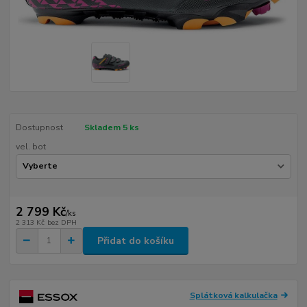
Dostupnost
Skladem 5 ks
vel. bot
2 799 Kč
/
ks
2 313 Kč
bez DPH
Přidat do košíku
Splátková kalkulačka