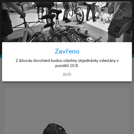
0
ks
+420 608 030 119
za
0 Kč
(Po-Pá 9-17h)
Menu
Hledat
Zavřeno
Z důvodu dovolené budou všechny objednávky odeslány v
Úvod
Cyklistické tretry
Mavic XA
pondělí 10.8.
Zavřít
Mavic XA