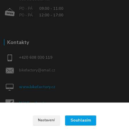
PO - PÁ
09:00 - 11:00
PO - PÁ
12:00 - 17:00
Kontakty
+420 608 030 119
bikefactory@email.cz
www.bikefactory.cz
Náš Facebook »
Souhlasím
Nastavení