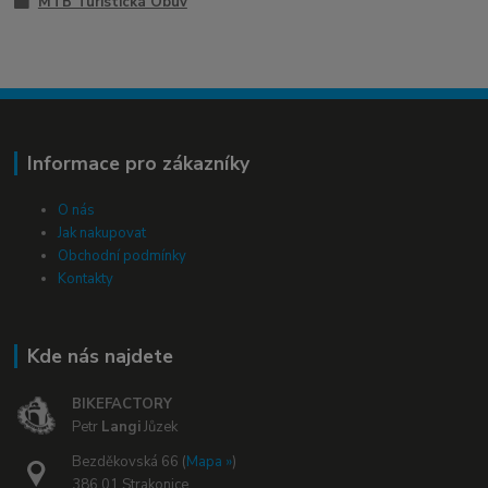
MTB Turistická Obuv
Informace pro zákazníky
O nás
Jak nakupovat
Obchodní podmínky
Kontakty
Kde nás najdete
BIKEFACTORY
Petr
Langi
Jůzek
Bezděkovská 66 (
Mapa »
)
386 01 Strakonice