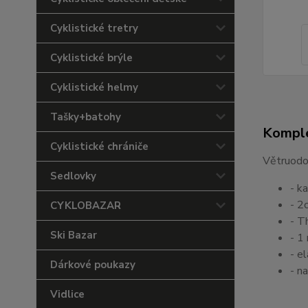
Cyklistické tretry
Cyklistické brýle
Cyklistické helmy
Tašky+batohy
Komple
Cyklistické chrániče
Větruodo
Sedlovky
- k
- 2
CYKLOBAZAR
- T
Ski Bazar
- 1
- e
Dárkové poukazy
- n
Vidlice