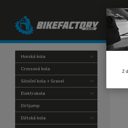
Úvod
L
Horská kola
Malo
Crossová kola
Z 
Silniční kola + Gravel
Elektrokola
Dirtjump
Dětská kola