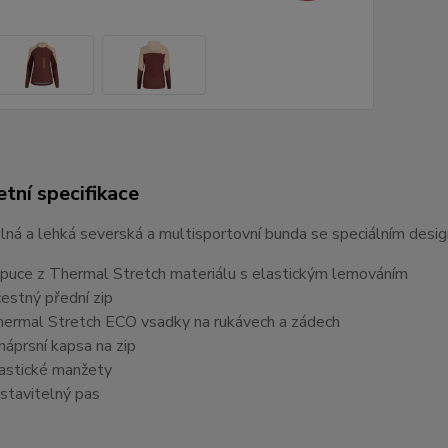
tní specifikace
lná a lehká severská a multisportovní bunda se speciálním desi
apuce z Thermal Stretch materiálu s elastickým lemováním
cestný přední zip
hermal Stretch ECO vsadky na rukávech a zádech
 náprsní kapsa na zip
lastické manžety
astavitelný pas