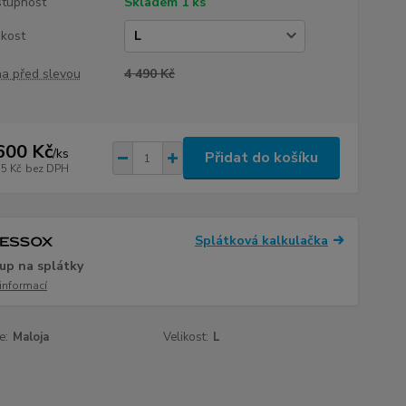
tupnost
Skladem 1 ks
ikost
a před slevou
4 490 Kč
600 Kč
/
ks
Přidat do košíku
75 Kč
bez DPH
Splátková kalkulačka
up na splátky
 informací
e:
Maloja
Velikost:
L