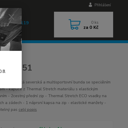
Přihlášení
 608 030 119
0
ks
za
0 Kč
 9-17h)
133-8451
.8.
dolná a lehká severská a multisportovní bunda se speciálním
em - kapuce z Thermal Stretch materiálu s elastickým
ním - 2cestný přední zip - Thermal Stretch ECO vsadky na
ch a zádech - 1 náprsní kapsa na zip - elastické manžety -
itelný pas
celý popis