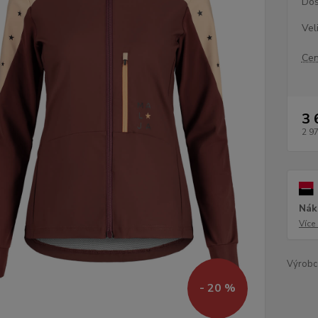
Dos
Vel
Cen
3 
2 9
Nák
Více
Výrobc
- 20 %