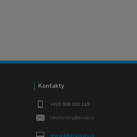
Kontakty
+420 608 030 119
bikefactory@email.cz
www.bikefactory.cz