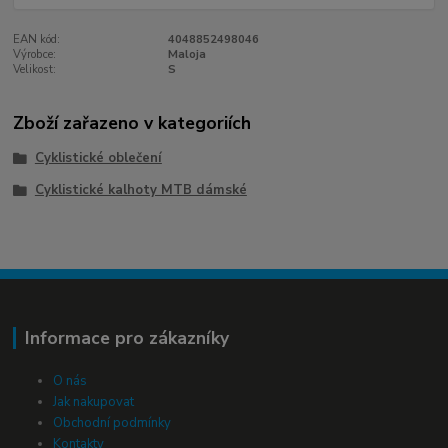
EAN kód:
4048852498046
Výrobce:
Maloja
Velikost:
S
Zboží zařazeno v kategoriích
Cyklistické oblečení
Cyklistické kalhoty MTB dámské
Informace pro zákazníky
O nás
Jak nakupovat
Obchodní podmínky
Kontakty