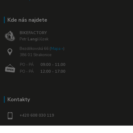
Kde nás najdete
BIKEFACTORY
Petr
Langi
Jůzek
Bezděkovská 66 (
Mapa »
)
386 01 Strakonice
PO - PÁ
09:00 - 11:00
PO - PÁ
12:00 - 17:00
Kontakty
+420 608 030 119
bikefactory@email.cz