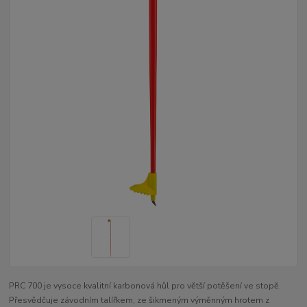
PRC 700 je vysoce kvalitní karbonová hůl pro větší potěšení ve stopě.
Přesvědčuje závodním talířkem, ze šikmeným výměnným hrotem z