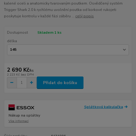
kalené oceli a anatomicky tvarovaným poutkem. Osvědčený systém
Trigger Shark 2.0 k rychlému uvolnění poutka od korkové rukojeti
poskytuje kontrolu v každé fázi záběru ...
celý popis
Dostupnost
Skladem 1 ks
délka
2 690 Kč
/
ks
2 223 Kč
bez DPH
Přidat do košíku
Splátková kalkulačka
Nákup na splátky
Více informací