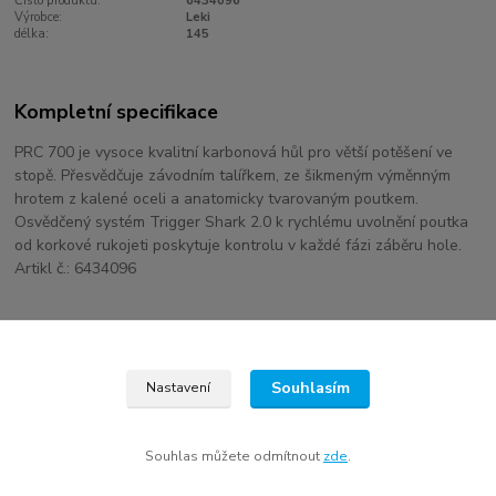
Číslo produktu:
6434096
Výrobce:
Leki
délka:
145
Kompletní specifikace
PRC 700 je vysoce kvalitní karbonová hůl pro větší potěšení ve
stopě. Přesvědčuje závodním talířkem, ze šikmeným výměnným
hrotem z kalené oceli a anatomicky tvarovaným poutkem.
Osvědčený systém Trigger Shark 2.0 k rychlému uvolnění poutka
od korkové rukojeti poskytuje kontrolu v každé fázi záběru hole.
Artikl č.: 6434096
Zboží zařazeno v kategoriích
Souhlasím
Lyžování
Nastavení
Běžecké hole
Souhlas můžete odmítnout
zde
.