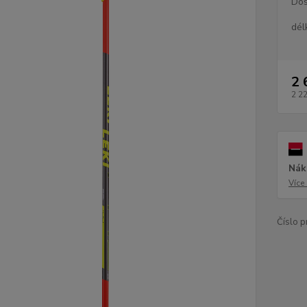
Dos
dél
2 
2 2
Nák
Více
Číslo p