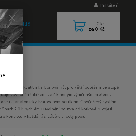
Přihlášení
 608 030 119
0
ks
za
0 Kč
 9-17h)
.8.
0 je vysoce kvalitní karbonová hůl pro větší potěšení ve stopě.
dčuje závodním talířkem, ze šikmeným výměnným hrotem z
 oceli a anatomicky tvarovaným poutkem. Osvědčený systém
r Shark 2.0 k rychlému uvolnění poutka od korkové rukojeti
je kontrolu v každé fázi záběru ...
celý popis