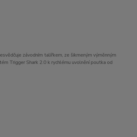
 Přesvědčuje závodním talířkem, ze šikmeným výměnným
ém Trigger Shark 2.0 k rychlému uvolnění poutka od