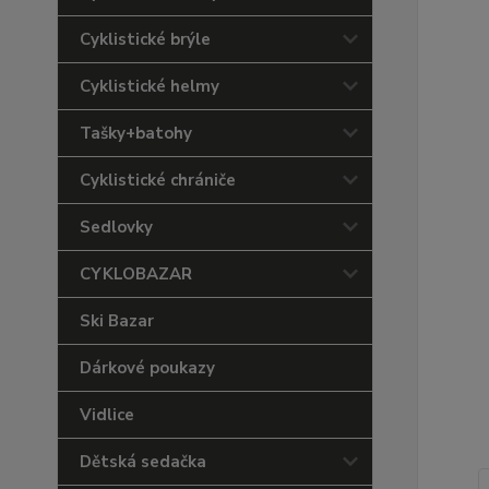
Cyklistické brýle
Cyklistické helmy
Tašky+batohy
Cyklistické chrániče
Sedlovky
CYKLOBAZAR
Ski Bazar
Dárkové poukazy
Vidlice
Dětská sedačka