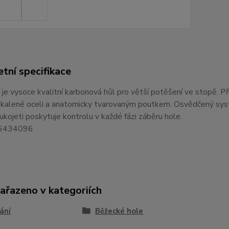
tní specifikace
je vysoce kvalitní karbonová hůl pro větší potěšení ve stopě.
 kalené oceli a anatomicky tvarovaným poutkem. Osvědčený syst
ukojeti poskytuje kontrolu v každé fázi záběru hole.
: 6434096
zařazeno v kategoriích
ání
Běžecké hole