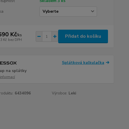
tupnost
Skladem 3 ks
ka
690 Kč
/
ks
Přidat do košíku
23 Kč
bez DPH
Splátková kalkulačka
up na splátky
 informací
roduktu:
6434096
Výrobce:
Leki