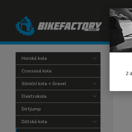
Úvod
L
Horská kola
Leki
Crossová kola
Z 
Silniční kola + Gravel
Elektrokola
Dirtjump
Dětská kola