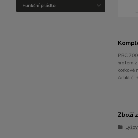
Funkční prádlo
Komple
PRC 700 
hrotem z
korkové r
Artikl č.
Zboží 
Lyžov