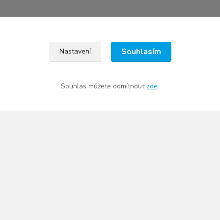
Souhlasím
Nastavení
Kde nás najdete
Souhlas můžete odmítnout
zde
.
BIKEFACTORY
Petr
Langi
Jůzek
Bezděkovská 66 (
Mapa »
)
386 01 Strakonice
PO - PÁ
09:00 - 11:00
PO - PÁ
12:00 - 17:00