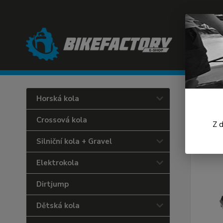
Úvod
C
Horská kola
Gir
Crossová kola
Z 
Silniční kola + Gravel
Elektrokola
Dirtjump
Dětská kola