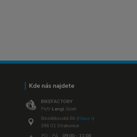
Kde nás najdete
BIKEFACTORY
Petr
Langi
Jůzek
Bezděkovská 66 (
Mapa »
)
386 01 Strakonice
PO - PÁ
09:00 - 11:00