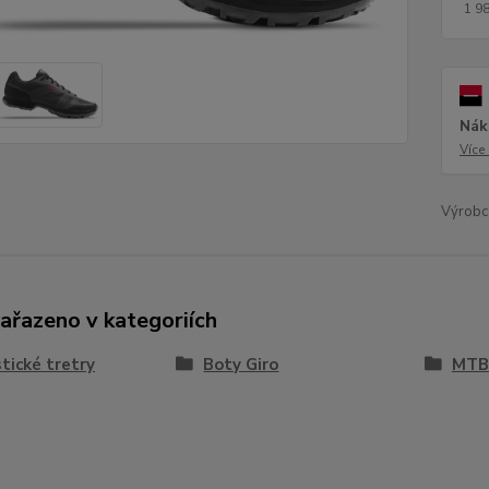
1 9
Nák
Více
Výrobc
zařazeno v kategoriích
stické tretry
Boty Giro
MTB 