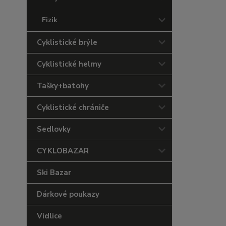
Fizik
Cyklistické brýle
Cyklistické helmy
Tašky+batohy
Cyklistické chrániče
Sedlovky
CYKLOBAZAR
Ski Bazar
Dárkové poukazy
Vidlice