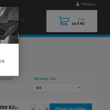
Přihlášení
 608 030 119
0
ks
za
0 Kč
 9-17h)
.8.
tupnost
Skladem 1 ks
399 Kč
/
ks
Přidat do košíku