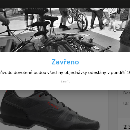
+420
Hledat
(Po-Pá
yklistické tretry
Giro Gauge W
Zavřeno
o Gauge W
důvodu dovolené budou všechny objednávky odeslány v pondělí 10
Zavřít
Dos
UK
2 