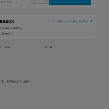
83 Kč
bez DPH
Splátková kalkulačka
up na splátky
 informací
e:
Giro
UK:
6,5
Turistická Obuv