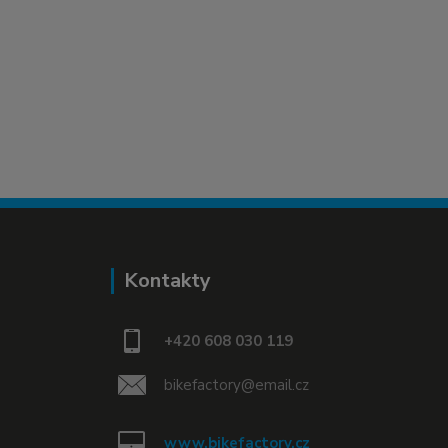
Kontakty
+420 608 030 119
bikefactory@email.cz
www.bikefactory.cz