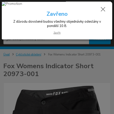
0
ks
+420 608 030 119
za
0 Kč
(Po-Pá 9-17h)
Zavřeno
Z důvodu dovolené budou všechny objednávky odeslány v
Menu
pondělí 10.8.
Zavřít
Hledat
Úvod
Cyklistické oblečení
Fox Womens Indicator Short 20973-001
Fox Womens Indicator Short
20973-001