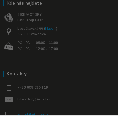
Kde nás najdete
BIKEFACTORY
Petr
Langi
Jůzek
Bezděkovská 66 (
Mapa »
)
386 01 Strakonice
PO - PÁ
09:00 - 11:00
PO - PÁ
12:00 - 17:00
Kontakty
+420 608 030 119
bikefactory@email.cz
www.bikefactory.cz