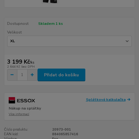
Dostupnost
Skladem 1 ks
Velikost
3 199 Kč
/
ks
2 644 Kč
bez DPH
Přidat do košíku
Splátková kalkulačka
Nákup na splátky
Více informací
Číslo produktu:
20973-001
EAN kód:
884065857416
Výrobce:
Fox