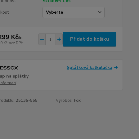
tupnost
Skladem 1 ks
ikost
299 Kč
/
ks
Přidat do košíku
00 Kč
bez DPH
Splátková kalkulačka
up na splátky
 informací
roduktu:
25135-555
Výrobce:
Fox