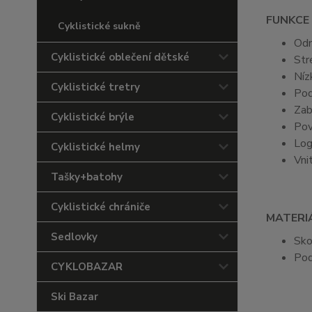
FUNKCE
Cyklistické sukně
Odn
Cyklistické oblečení dětské
Str
Níz
Cyklistické tretry
Pod
Zab
Cyklistické brýle
Pov
Log
Cyklistické helmy
Vni
Tašky+batohy
Cyklistické chrániče
MATERI
Sedlovky
Sko
Pod
CYKLOBAZAR
Ski Bazar