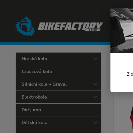
Úvod
C
Horská kola
Fox
Crossová kola
Z 
Silniční kola + Gravel
Elektrokola
Dirtjump
Dětská kola