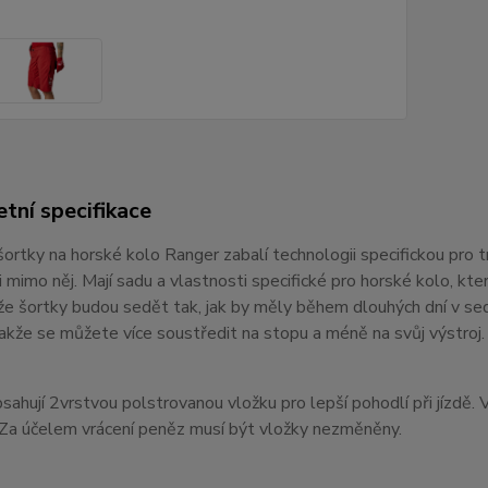
tní specifikace
rtky na horské kolo Ranger zabalí technologii specifickou pro tr
 i mimo něj. Mají sadu a vlastnosti specifické pro horské kolo, k
, že šortky budou sedět tak, jak by měly během dlouhých dní v s
akže se můžete více soustředit na stopu a méně na svůj výstroj.
sahují 2vrstvou polstrovanou vložku pro lepší pohodlí při jízdě. Vlo
 Za účelem vrácení peněz musí být vložky nezměněny.