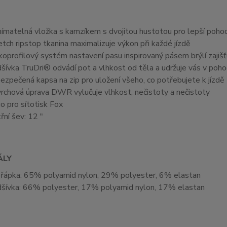
ímatelná vložka s kamzíkem s dvojitou hustotou pro lepší pohod
etch ripstop tkanina maximalizuje výkon při každé jízdě
koprofilový systém nastavení pasu inspirovaný pásem brýlí zajiš
šívka TruDri® odvádí pot a vlhkost od těla a udržuje vás v poho
ezpečená kapsa na zip pro uložení všeho, co potřebujete k jízdě
rchová úprava DWR vylučuje vlhkost, nečistoty a nečistoty
o pro sítotisk Fox
třní šev: 12 "
ÁLY
řápka: 65% polyamid nylon, 29% polyester, 6% elastan
šívka: 66% polyester, 17% polyamid nylon, 17% elastan