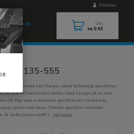
Přihlášení
 608 030 119
0
ks
za
0 Kč
 9-17h)
li 25135-555
.8.
 šortky na horské kolo Ranger zabalí technologii specifickou
ily do ležérně tvarovaného šortku, který funguje jak na kole,
imo něj. Mají sadu a vlastnosti specifické pro horské kolo,
fungují vysoko nad cenou. Dámské specifické vzorování
je, že šortky budou sedět t...
celý popis