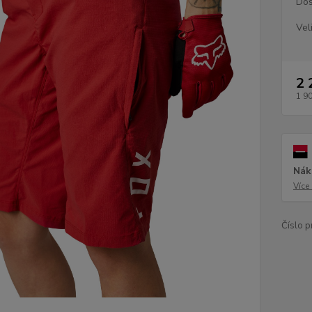
Dos
Vel
2 
1 9
Nák
Více
Číslo p