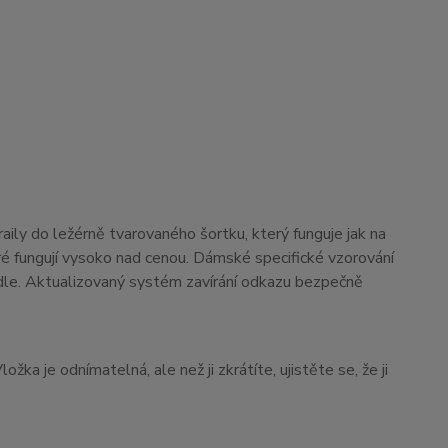
aily do ležérně tvarovaného šortku, který funguje jak na
teré fungují vysoko nad cenou. Dámské specifické vzorování
edle. Aktualizovaný systém zavírání odkazu bezpečně
žka je odnímatelná, ale než ji zkrátíte, ujistěte se, že ji