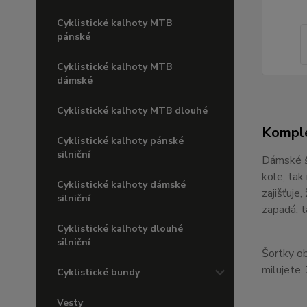
Cyklistické kalhoty MTB
pánské
Cyklistické kalhoty MTB
dámské
Cyklistické kalhoty MTB dlouhé
Komple
Cyklistické kalhoty pánské
silniční
Dámské šo
kole, tak
Cyklistické kalhoty dámské
zajišťuje
silniční
zapadá, t
Cyklistické kalhoty dlouhé
silniční
Šortky ob
milujete.
Cyklistické bundy
Vesty