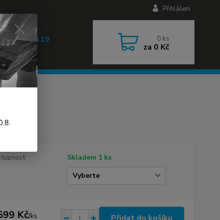
Přihlášení
 608 030 119
0
ks
za
0 Kč
 9-17h)
.8.
tupnost
Skladem 1 ks
599 Kč
/
ks
Přidat do košíku