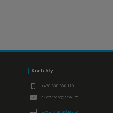
Kontakty
+420 608 030 119
bikefactory@email.cz
www.bikefactory.cz