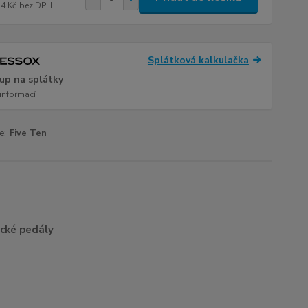
74 Kč
bez DPH
Splátková kalkulačka
up na splátky
 informací
e:
Five Ten
ické pedály