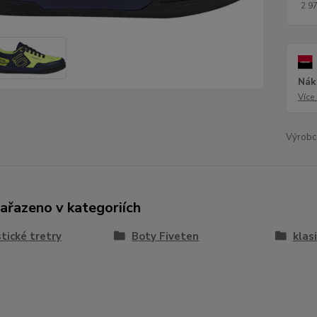
2 9
Nák
Více
Výrobc
zařazeno v kategoriích
stické tretry
Boty Fiveten
klas