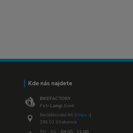
Kde nás najdete
BIKEFACTORY
Petr
Langi
Jůzek
Bezděkovská 66 (
Mapa »
)
386 01 Strakonice
PO - PÁ
09:00 - 11:00