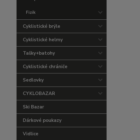
Fizik
Cyklistické brýle
Cyklistické helmy
Tašky+batohy
Cyklistické chrániče
Sedlovky
CYKLOBAZAR
Ski Bazar
Dárkové poukazy
Vidlice