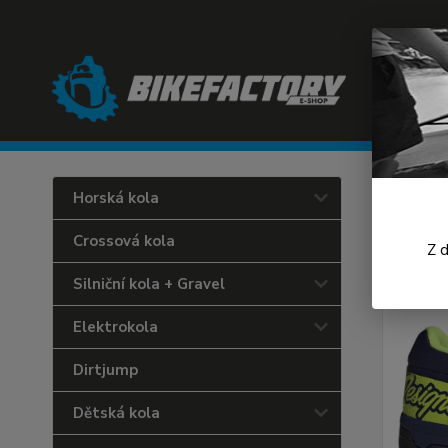
Úvod
C
Horská kola
Five
Crossová kola
Z 
Silniční kola + Gravel
Elektrokola
Dirtjump
Dětská kola