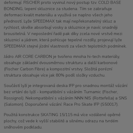
deformují. FISCHER proto vyvinul nový postup tzv. COLD BASE
BONDING, lepení skluznice za studena. Tím se zabraňuje
deformaci kvalit materiálu a využívá se naplno všech jeho
předností. Lyže SPEEDMAX tak mají nepřekonatelný skluz a
rychlost, skvěle absorbují vosky a skluznice je navíc snadněji
brousitelná. V neposlední řadě pak díky zcela nové vrstvě mezi
skluznicí a jádrem, která pohlcuje tepelné rozdíly, projevují lyže
SPEEDMAX stejné jízdní vlastnosti za všech teplotních podmínek.
Jádro AIR CORE CARBON je tvořeno mnoha hi-tech materiály,
obsahuje základní dvousměrnou strukturu a další karbonové
(Fischer Carbon Fibre) a kompozitní vrstvy. Složitá porézní
struktura obsahuje více jak 80% podíl složky vzduchu.
Součástí lyží je integrovaná deska IFP pro snadnou montáž vázání
bez vrtání do lyží - kompatibilní s vázáním Turnamic (Fischer,
Rossignol). Nekompatibilní s vázáním NNN NIS (Rottefella) a SNS
(Salomon). Doporučené vázání: Race Pro Skate IFP (S50017).
Použitá konstrukce SKATING 15/115 má více vzdálené opěrné
plochy, což vede k vyšší stabilitě a silnému odrazu na tvrdém
sněhovém podkladu.