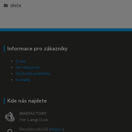
skate
Informace pro zákazníky
O nás
Jak nakupovat
Obchodní podmínky
Kontakty
Kde nás najdete
BIKEFACTORY
Petr
Langi
Jůzek
Bezděkovská 66 (
Mapa »
)