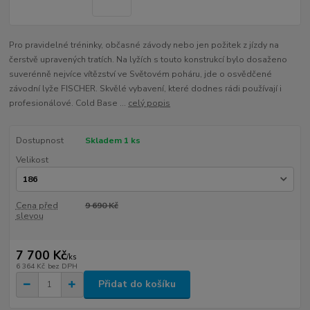
Pro pravidelné tréninky, občasné závody nebo jen požitek z jízdy na
čerstvě upravených tratích. Na lyžích s touto konstrukcí bylo dosaženo
suverénně nejvíce vítězství ve Světovém poháru, jde o osvědčené
závodní lyže FISCHER. Skvělé vybavení, které dodnes rádi používají i
profesionálové. Cold Base ...
celý popis
Dostupnost
Skladem 1 ks
Velikost
Cena před
9 690 Kč
slevou
7 700 Kč
/
ks
6 364 Kč
bez DPH
Přidat do košíku