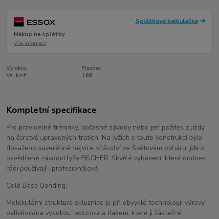
Splátková kalkulačka
Nákup na splátky
Více informací
Výrobce:
Fischer
Velikost:
186
Kompletní specifikace
Pro pravidelné tréninky, občasné závody nebo jen požitek z jízdy
na čerstvě upravených tratích. Na lyžích s touto konstrukcí bylo
dosaženo suverénně nejvíce vítězství ve Světovém poháru, jde o
osvědčené závodní lyže FISCHER. Skvělé vybavení, které dodnes
rádi používají i profesionálové.
Cold Base Bonding:
Molekulární struktura skluznice je při obvyklé technologii výrovy
ovlivňována vysokou teplotou a tlakem, které ji částečně