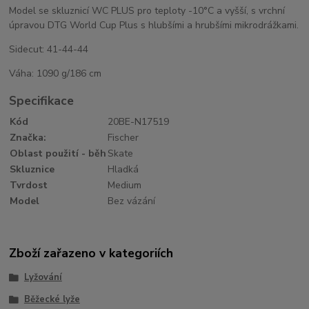
Model se skluznicí WC PLUS pro teploty -10°C a vyšší, s vrchní
úpravou DTG World Cup Plus s hlubšími a hrubšími mikrodrážkami.
Sidecut: 41-44-44
Váha: 1090 g/186 cm
Specifikace
Kód
20BE-N17519
Značka:
Fischer
Oblast použití - běh
Skate
Skluznice
Hladká
Tvrdost
Medium
Model
Bez vázání
Zboží zařazeno v kategoriích
Lyžování
Běžecké lyže