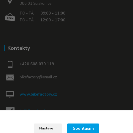
386 01 Strakonice
PO - PÁ
09:00 - 11:00
PO - PÁ
12:00 - 17:00
Kontakty
+420 608 030 119
bikefactory@email.cz
www.bikefactory.cz
Náš Facebook »
Souhlasím
Nastavení