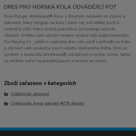
DRES PRO HORSKÁ KOLA ODVÁDĚJÍCÍ POT
Dres Ranger drirelease® Race s dlouhým rukávem se stylem a
výkonem, který funguje na kole i mimo něj, má měkký pocit a
uvolněný střih, který skrývá pokročilou technologii odvodu
vlhkosti. Grafika vám umožní snadno vyvěsit vaši vlajku fanoušků
Fox Racing Co., zatímco samotný dres vás udrží v pohodlí na trailu
a zároveň vám poskytne pocit vašeho oblíbeného trička. Dres je
vyroben z materiálu drirelease®, odvádí pot a rychle schne, takže
se můžete svézt na polední pauze a nechat se unést.
Zboží zařazeno v kategoriích
Cyklistické oblečení
Cyklistické dresy pánské MTB dlouhé