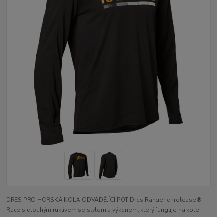
DRES PRO HORSKÁ KOLA ODVÁDĚJÍCÍ POT Dres Ranger drirelease®
Race s dlouhým rukávem se stylem a výkonem, který funguje na kole i