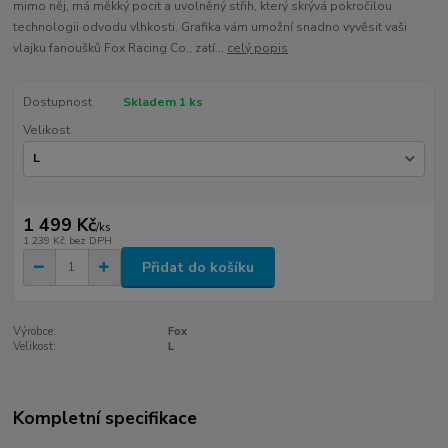
mimo něj, má měkký pocit a uvolněný střih, který skrývá pokročilou
technologii odvodu vlhkosti. Grafika vám umožní snadno vyvěsit vaši
vlajku fanoušků Fox Racing Co., zatí...
celý popis
Dostupnost
Skladem 1 ks
Velikost
1 499 Kč
/
ks
1 239 Kč
bez DPH
Přidat do košíku
Výrobce:
Fox
Velikost:
L
Kompletní specifikace