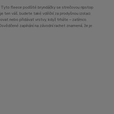
.
Tyto fleece podšité bryndáčky se strečovou ripstop
 je ten váš, budete také vděční za prodyšnou izolaci
ovat nebo přidávat vrstvy, když trháte – zatímco
Osvědčené zapínání na závodní rachet znamená, že je