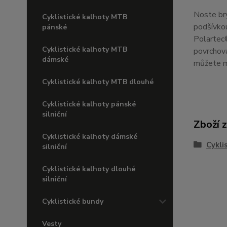
Noste br
Cyklistické kalhoty MTB
podšívkou
pánské
Polartec®
Cyklistické kalhoty MTB
povrchov
dámské
můžete mí
Cyklistické kalhoty MTB dlouhé
Cyklistické kalhoty pánské
silniční
Zboží 
Cyklistické kalhoty dámské
Cykli
silniční
Cyklistické kalhoty dlouhé
silniční
Cyklistické bundy
Vesty