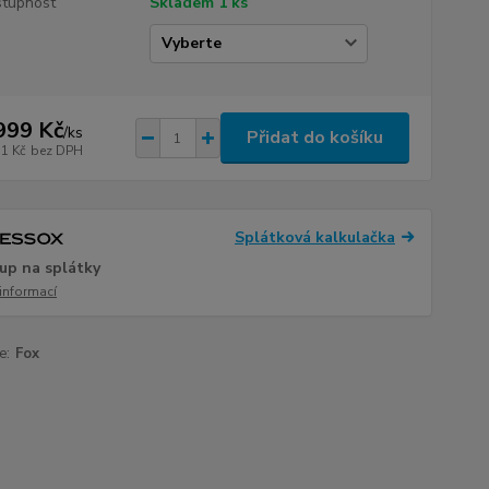
tupnost
Skladem 1 ks
999 Kč
/
ks
Přidat do košíku
31 Kč
bez DPH
Splátková kalkulačka
up na splátky
 informací
e:
Fox