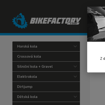
Úvod
C
Horská kola
FOX
Crossová kola
Z 
Silniční kola + Gravel
Elektrokola
Dirtjump
Dětská kola