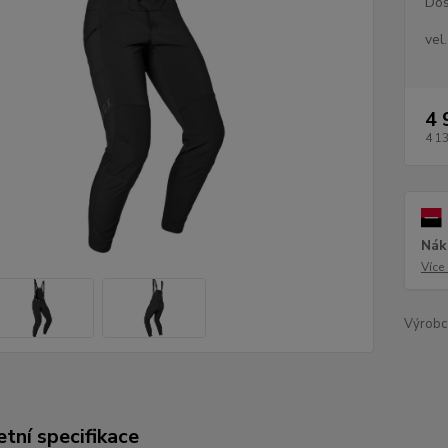
Dos
vel.
4 
4 1
Nák
Více
Výrobc
tní specifikace