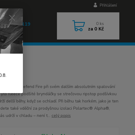
Přihlášení
 608 030 119
0
ks
za
0 Kč
 9-17h)
.8.
bryndáček Defend Fire při svém dalším absolutním spalování
Tyto fleece podšité bryndáčky se strečovou ripstop podšívkou
ží delší běhy, když se ochladí. Při běhu tak horkém, jako je ten
udete také vděční za prodyšnou izolaci Polartec® Alpha®,
ás udrží v chladu – není t...
celý popis