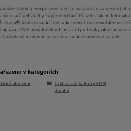
yndáček Defend Fire při svém dalším absolutním spalování běhu
 vám udrží delší běhy, když se ochladí.
Při běhu tak horkém, jako
 Alpha®, která vás udrží v chladu – není třeba neustále odstraň
á úprava DWR odvádí vlhkost, nečistoty a trosky jako šampion.
t přiléhavé a zároveň je rychle a snadno upravovat za běhu.
zařazeno v kategoriích
stické oblečení
Cyklistické kalhoty MTB
dlouhé