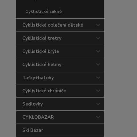
Cyklistické sukně
Cyklistické oblečení dětské
Cyklistické tretry
Cyklistické brýle
Cyklistické helmy
Tašky+batohy
Cyklistické chrániče
Sedlovky
CYKLOBAZAR
Ski Bazar