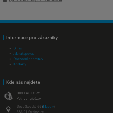
Cyklistické dresy dámské silniční
Informace pro zákazníky
O nás
Jak nakupovat
Obchodní podmínky
Kontakty
Kde nás najdete
BIKEFACTORY
Petr
Langi
Jůzek
Bezděkovská 66 (
Mapa »
)
386 01 Strakonice