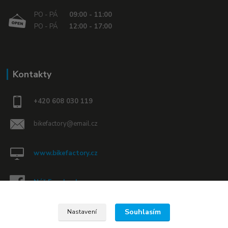
PO - PÁ
09:00 - 11:00
PO - PÁ
12:00 - 17:00
Kontakty
+420 608 030 119
bikefactory@email.cz
www.bikefactory.cz
Náš Facebook »
Souhlasím
Nastavení