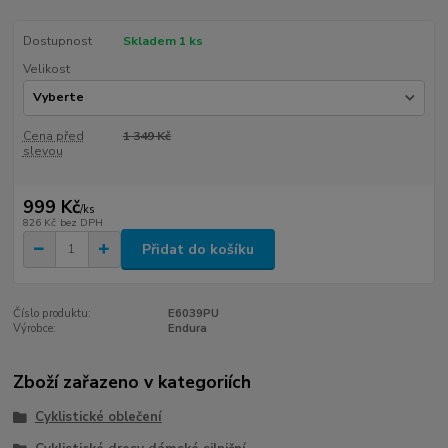
Dostupnost
Skladem 1 ks
Velikost
Cena před
1 349 Kč
slevou
999 Kč
/
ks
826 Kč
bez DPH
Přidat do košíku
Číslo produktu:
E6039PU
Výrobce:
Endura
Zboží zařazeno v kategoriích
Cyklistické oblečení