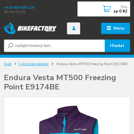
0
ks
+420 608 030 119
za
0 Kč
(Po-Pá 9-17h)
Menu
Hledat
Úvod
Cyklistické oblečení
Endura Vesta MT500 Freezing Point E9174BE
Endura Vesta MT500 Freezing
Point E9174BE