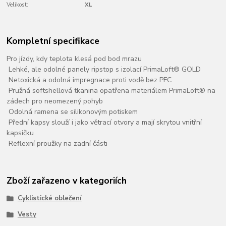
Velikost:
XL
Kompletní specifikace
Pro jízdy, kdy teplota klesá pod bod mrazu
Lehké, ale odolné panely ripstop s izolací PrimaLoft® GOLD
Netoxická a odolná impregnace proti vodě bez PFC
Pružná softshellová tkanina opatřena materiálem PrimaLoft® na
zádech pro neomezený pohyb
Odolná ramena se silikonovým potiskem
Přední kapsy slouží i jako větrací otvory a mají skrytou vnitřní
kapsičku
Reflexní proužky na zadní části
Zboží zařazeno v kategoriích
Cyklistické oblečení
Vesty