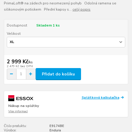
PrimaLoft® na zádech pro neomezený pohyb Odolná ramena se
silikonovým potiskem Přední kapsy s...
celý popis
Dostupnost
Skladem 1 ks
Velikost
2 999 Kč
/
ks
2 479 Kč
bez DPH
Přidat do košíku
Splátková kalkulačka
Nákup na splátky
Více informací
Číslo produktu:
E9174BE
Výrobce:
Endura