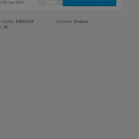
52 Kč
bez DPH
roduktu:
E8051GY
Výrobce:
Endura
t:
XL