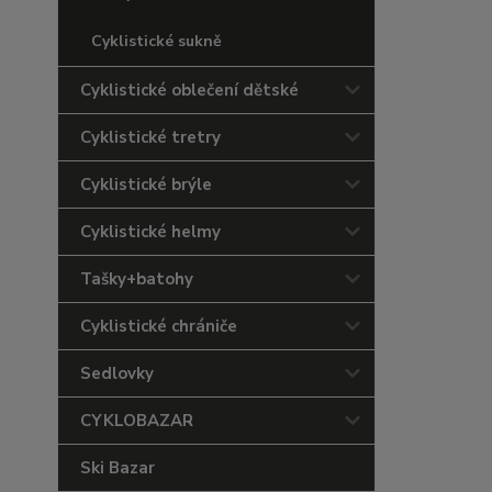
Cyklistické sukně
Cyklistické oblečení dětské
Cyklistické tretry
Cyklistické brýle
Cyklistické helmy
Tašky+batohy
Cyklistické chrániče
Sedlovky
CYKLOBAZAR
Ski Bazar