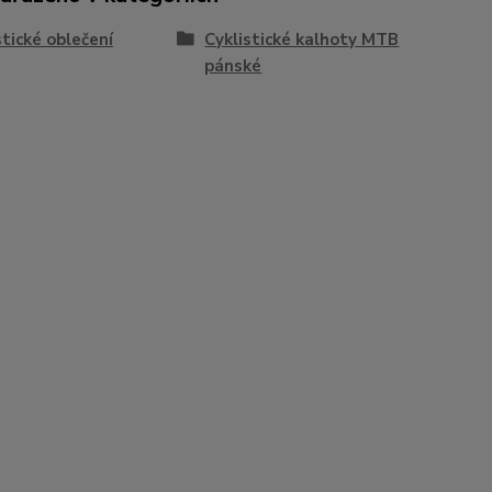
stické oblečení
Cyklistické kalhoty MTB
pánské