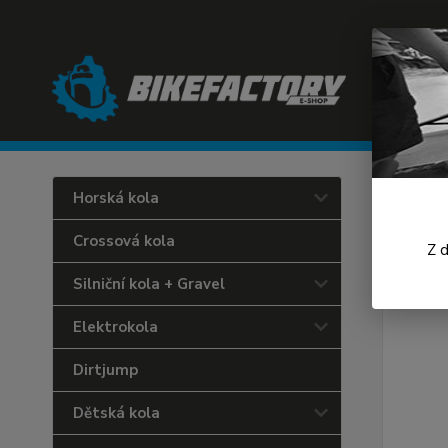
Úvod
C
Horská kola
Endu
Crossová kola
Z 
Silniční kola + Gravel
Elektrokola
Dirtjump
Dětská kola