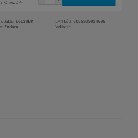
52 Kč
bez DPH
roduktu:
E6110BK
EAN kód:
5055939914695
e:
Endura
Velikost:
L