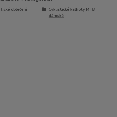
stické oblečení
Cyklistické kalhoty MTB
dámské