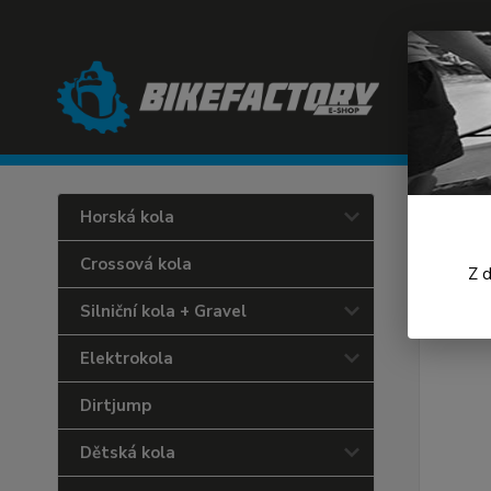
Úvod
C
Horská kola
Endu
Crossová kola
Z 
Silniční kola + Gravel
Elektrokola
Dirtjump
Dětská kola