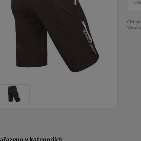
1 6
Číslo p
Výrobc
zařazeno v kategoriích