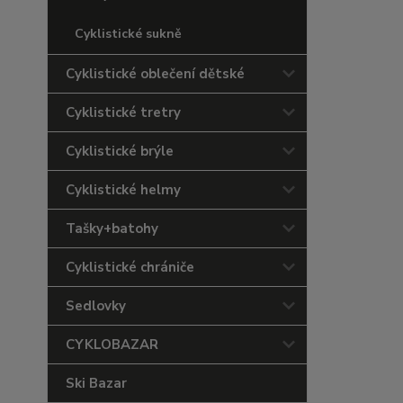
Cyklistické sukně
Cyklistické oblečení dětské
Cyklistické tretry
Cyklistické brýle
Cyklistické helmy
Tašky+batohy
Cyklistické chrániče
Sedlovky
CYKLOBAZAR
Ski Bazar