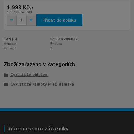
1 999 Kč
/
ks
1 652 Kč
bez DPH
Přidat do košíku
EAN kód:
5055205386867
Výrobce:
Endura
Velikost:
S
Zboží zařazeno v kategoriích
Cyklistické oblečení
Cyklistické kalhoty MTB dámské
Informace pro zákazníky