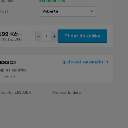
tupnost
Skladem 2 ks
ikost
199 Kč
/
ks
Přidat do košíku
17 Kč
bez DPH
Splátková kalkulačka
up na splátky
 informací
roduktu:
E8103BK
Výrobce:
Endura