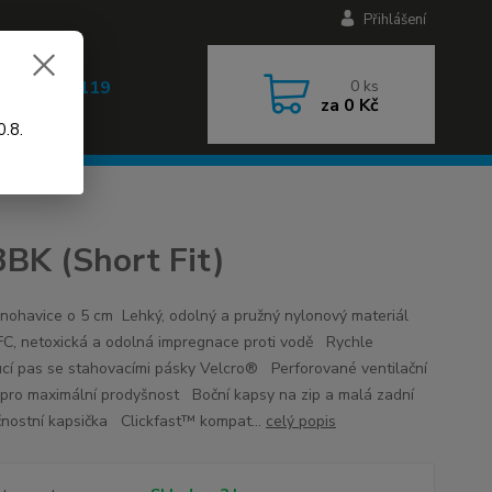
Přihlášení
 608 030 119
0
ks
za
0 Kč
 9-17h)
.8.
BK (Short Fit)
 nohavice o 5 cm Lehký, odolný a pružný nylonový materiál
C, netoxická a odolná impregnace proti vodě Rychle
cí pas se stahovacími pásky Velcro® Perforované ventilační
 pro maximální prodyšnost Boční kapsy na zip a malá zadní
nostní kapsička Clickfast™ kompat...
celý popis