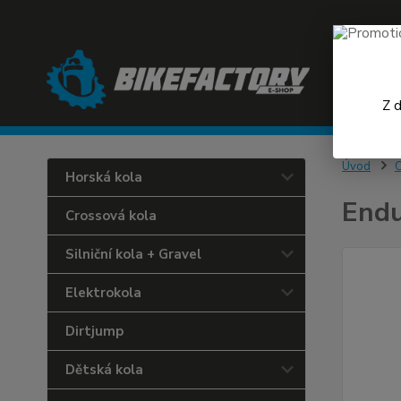
Z 
Úvod
C
Horská kola
Endu
Crossová kola
Silniční kola + Gravel
Elektrokola
Dirtjump
Dětská kola