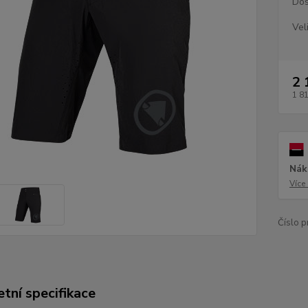
Dos
Vel
2 
1 8
Nák
Více
Číslo p
tní specifikace