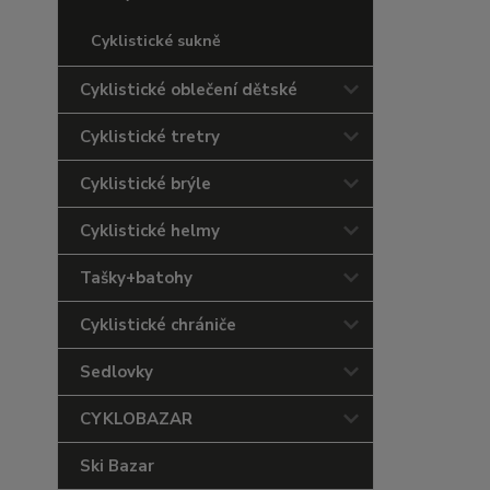
Cyklistické sukně
Cyklistické oblečení dětské
Cyklistické tretry
Cyklistické brýle
Cyklistické helmy
Tašky+batohy
Cyklistické chrániče
Sedlovky
CYKLOBAZAR
Ski Bazar