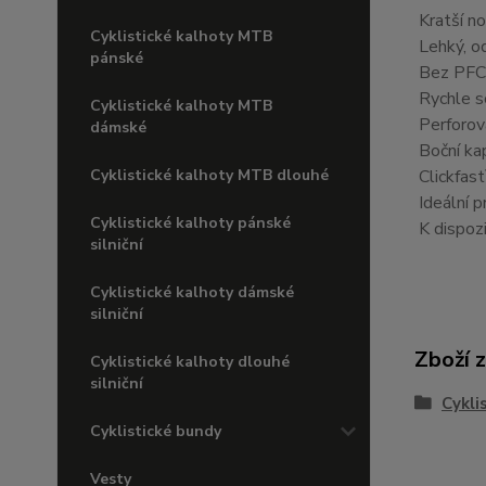
Kratší no
Cyklistické kalhoty MTB
Lehký, od
pánské
Bez PFC,
Rychle s
Cyklistické kalhoty MTB
Perforov
dámské
Boční kap
Cyklistické kalhoty MTB dlouhé
Clickfas
Ideální p
Cyklistické kalhoty pánské
K dispozi
silniční
Cyklistické kalhoty dámské
silniční
Zboží 
Cyklistické kalhoty dlouhé
silniční
Cykli
Cyklistické bundy
Vesty