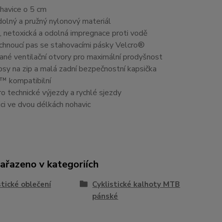
havice o 5 cm
olný a pružný nylonový materiál
 netoxická a odolná impregnace proti vodě
chnoucí pas se stahovacími pásky Velcro®
ané ventilační otvory pro maximální prodyšnost
sy na zip a malá zadní bezpečnostní kapsička
t™ kompatibilní
ro technické výjezdy a rychlé sjezdy
ci ve dvou délkách nohavic
zařazeno v kategoriích
stické oblečení
Cyklistické kalhoty MTB
pánské