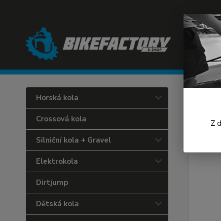
Úvod
C
Horská kola
Endu
Crossová kola
Z 
Silniční kola + Gravel
Elektrokola
Dirtjump
Dětská kola