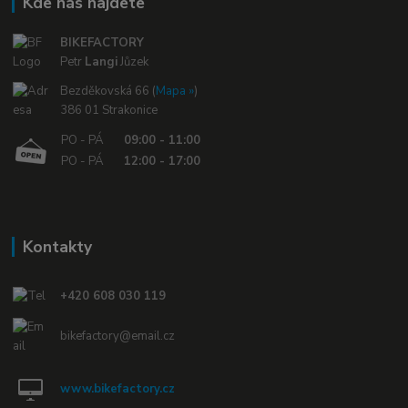
Kde nás najdete
BIKEFACTORY
Petr
Langi
Jůzek
Bezděkovská 66 (
Mapa »
)
386 01 Strakonice
PO - PÁ
09:00 - 11:00
PO - PÁ
12:00 - 17:00
Kontakty
+420 608 030 119
bikefactory@email.cz
www.bikefactory.cz