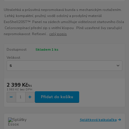
Ultralehká a průsvitná nepromokavá bunda s mechanickým roztažením.
Lehký, kompaktní, pružný, vodě odolný a prodyšný materiál
ExoShell20ST™ Panel na zádech umožňuje viditelnost startovního čísla
Celorozepínací přední zip s vnitřní klopou Plně uzavřené švy zaručující
nepromokavost Reflexní...
celý popis
Dostupnost
Skladem 1 ks
Velikost
2 399 Kč
/
ks
1 983 Kč
bez DPH
Přidat do košíku
Splátková kalkulačka