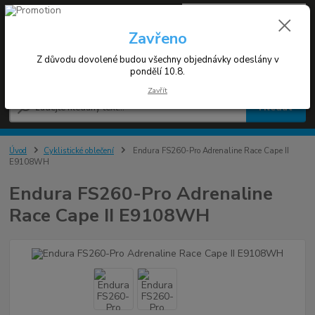
0
ks
+420 608 030 119
za
0 Kč
(Po-Pá 9-17h)
Zavřeno
Z důvodu dovolené budou všechny objednávky odeslány v
Menu
pondělí 10.8.
Zavřít
Hledat
Úvod
Cyklistické oblečení
Endura FS260-Pro Adrenaline Race Cape II
E9108WH
Endura FS260-Pro Adrenaline
Race Cape II E9108WH