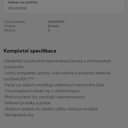
Nákup na splátky
Více informací
Číslo produktu:
E9108WH
Výrobce:
Endura
Velikost:
S
Kompletní specifikace
Ultralehká a průsvitná nepromokavá bunda s mechanickým
roztažením.
Lehký, kompaktní, pružný, vodě odolný a prodyšný materiál
ExoShell20ST™
Panel na zádech umožňuje viditelnost startovního čísla
Celorozepínací přední zip s vnitřní klopou
Plně uzavřené švy zaručující nepromokavost
Reflexní proužky a potisk
Možnost sbalení do malého sáčku, který je součástí
Nenápadná síla