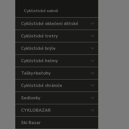
Cyklistické sukně
Cyklistické oblečení dětské
Cyklistické tretry
Cyklistické brýle
Cyklistické helmy
Tašky+batohy
Cyklistické chrániče
Sedlovky
CYKLOBAZAR
Ski Bazar