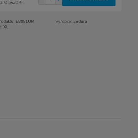
52 Kč
bez DPH
roduktu:
E8051UM
Výrobce:
Endura
t:
XL