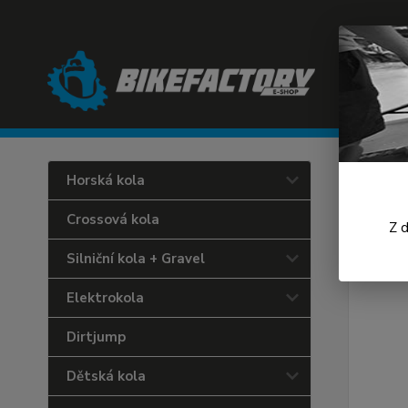
Úvod
C
Horská kola
END
Crossová kola
Z 
Silniční kola + Gravel
Elektrokola
Dirtjump
Dětská kola