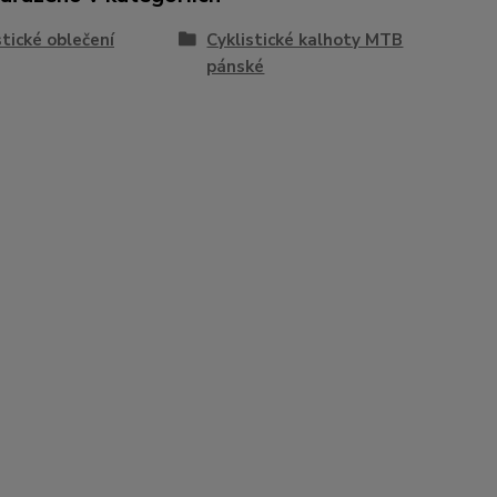
stické oblečení
Cyklistické kalhoty MTB
pánské