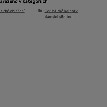
zařazeno v kategoriích
stické oblečení
Cyklistické kalhoty
dámské silniční