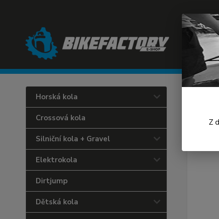
Úvod
C
Horská kola
Craf
Crossová kola
Z 
Silniční kola + Gravel
Elektrokola
Dirtjump
Dětská kola