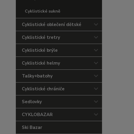
Cyklistické sukně
Cyklistické oblečení dětské
Cyklistické tretry
Cyklistické brýle
Cyklistické helmy
Tašky+batohy
Cyklistické chrániče
Sedlovky
CYKLOBAZAR
Ski Bazar