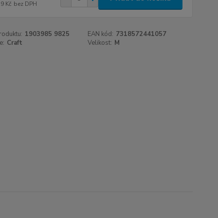
79 Kč
bez DPH
roduktu:
1903985 9825
EAN kód:
7318572441057
e:
Craft
Velikost:
M