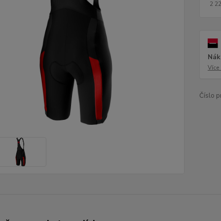
2 2
Nák
Více
Číslo p