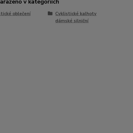
zařazeno v kategoriích
stické oblečení
Cyklistické kalhoty
dámské silniční