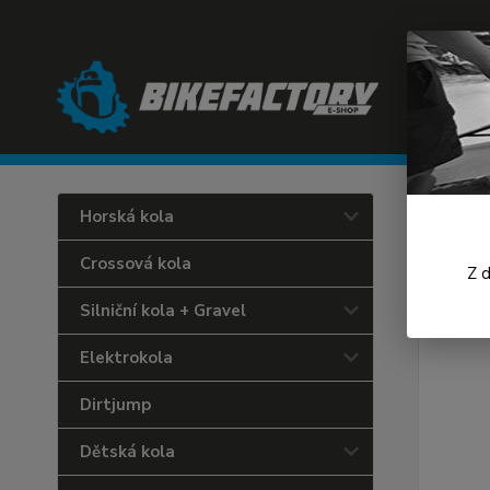
Úvod
C
Horská kola
Cast
Crossová kola
Z 
Silniční kola + Gravel
Elektrokola
Dirtjump
Dětská kola