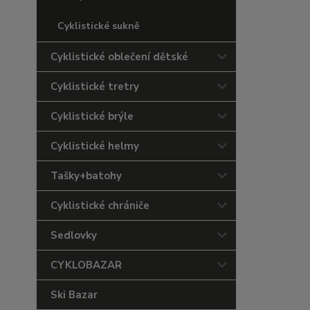
Cyklistické sukně
Cyklistické oblečení dětské
Cyklistické tretry
Cyklistické brýle
Cyklistické helmy
Tašky+batohy
Cyklistické chrániče
Sedlovky
CYKLOBAZAR
Ski Bazar