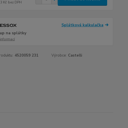
23 Kč
bez DPH
Splátková kalkulačka
up na splátky
 informací
roduktu:
4520059 231
Výrobce:
Castelli