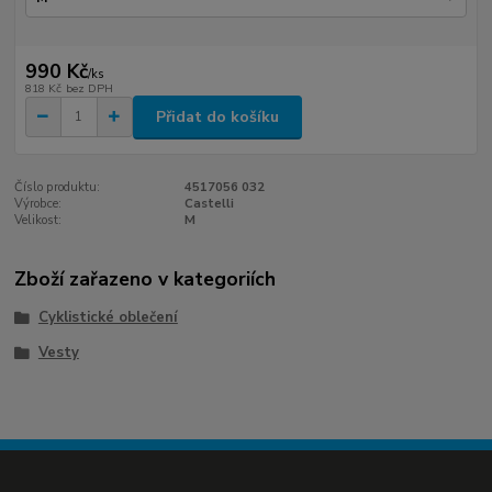
990 Kč
/
ks
818 Kč
bez DPH
Přidat do košíku
Číslo produktu:
4517056 032
Výrobce:
Castelli
Velikost:
M
Zboží zařazeno v kategoriích
Cyklistické oblečení
Vesty